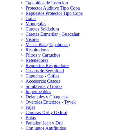
Tapaoidos de Insercion
Protector Auditivo Tipo Copa
Repuestos Protector Tipo Copa
Gafas
Monogafas
Caretas Soldadura
Caretas Esmerilar - Guadañar
Visores
Mascarillas (Tapabocas)
Respiradores
Filtros y Cartuchos
Retenedores
Repuestos Respiradores
Cascos de Seguridad
Capuchas - Cofias
Accesorios Cascos
Sombreros y Gorras
Impermeables
Delantales y Chaquetas
Overoles Enterizos - Tyvek
Fajas
Camisas Dril y Oxford
Batas
Pantalon Jean y Dril
Conjuntos Antifluidos