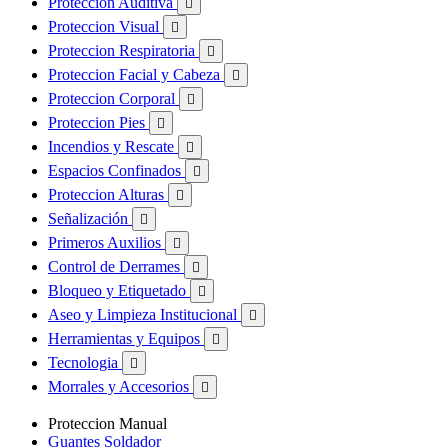
Proteccion Auditiva

Proteccion Visual

Proteccion Respiratoria

Proteccion Facial y Cabeza

Proteccion Corporal

Proteccion Pies

Incendios y Rescate

Espacios Confinados

Proteccion Alturas

Señalización

Primeros Auxilios

Control de Derrames

Bloqueo y Etiquetado

Aseo y Limpieza Institucional

Herramientas y Equipos

Tecnologia

Morrales y Accesorios

Proteccion Manual
Guantes Soldador