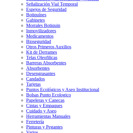
Señalización Vial Temporal
Espejos de Seguridad
Botiquínes
Gabinetes
Morrales Botiquin
Inmovilizadores
Medicamentos
Bioseguridad
Otros Primeros Auxilios
Kit de Derrames
Telas Oleofilicas
Barreras Absorbentes
Absorbentes
Desengrasantes
Candados
Tarjetas
Puntos Ecológicos y Aseo Institucional
Bolsas Punto Ecologico
Papeleras y Canecas
Cintas y Empaques
Cuidado y Aseo
Herramientas Manuales
Ferretería
Pinturas y Pegantes
Varios