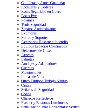
Canilleras y Arnes Guadañar
Rodilleras y Coderas
Botas Seguridad en Cuero
Botas Pvc
Polainas
Tenis Seguridad
Zapatos Antideslizante
Extintores
Forros y Soportes
Accesorios Rescate e Incendio
Equipos Espacios Confinados
Detectores de Gases
Arneses
Eslingas
Anclajes y Adaptadores
Cuerdas
Mosquetones
Líneas de Vida
Otros Equipos Trabajo Alturas
Cintas
Señales de Seguridad
Conos
Chalecos Reflectivos
Flasher y Bastones Luminosos
Señalización Vial Horizontal y Vertical