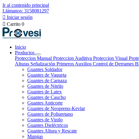
Ir al contenido principal
Llámanos: 3158081297

Iniciar sesión

Carrito
0
Inicio
Productos
Proteccion Manual
Proteccion Auditiva
Proteccion Visual
Prote
Alturas
Señalización
Primeros Auxilios
Control de Derrames
B
Guantes Soldador
Guantes de Vaqueta
Guantes de Carnaza
Guantes de Nitrilo
Guantes de Latex
Guantes de Caucho
Guantes Anticorte
Guantes de Neopreno-Kevlar
Guantes de Poliuretano
Guantes de Vinilo
Guantes Dieléctricos
Guantes Altura y Rescate
Mangas