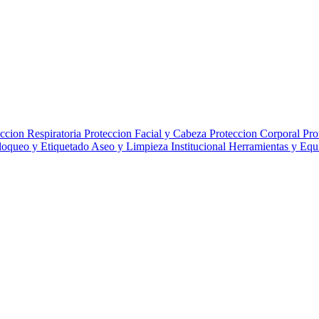
ccion Respiratoria
Proteccion Facial y Cabeza
Proteccion Corporal
Pro
loqueo y Etiquetado
Aseo y Limpieza Institucional
Herramientas y Eq