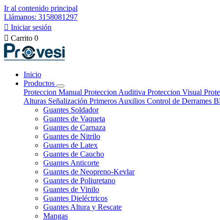
Ir al contenido principal
Llámanos: 3158081297

Iniciar sesión

Carrito
0
Inicio
Productos
Proteccion Manual
Proteccion Auditiva
Proteccion Visual
Prote
Alturas
Señalización
Primeros Auxilios
Control de Derrames
B
Guantes Soldador
Guantes de Vaqueta
Guantes de Carnaza
Guantes de Nitrilo
Guantes de Latex
Guantes de Caucho
Guantes Anticorte
Guantes de Neopreno-Kevlar
Guantes de Poliuretano
Guantes de Vinilo
Guantes Dieléctricos
Guantes Altura y Rescate
Mangas