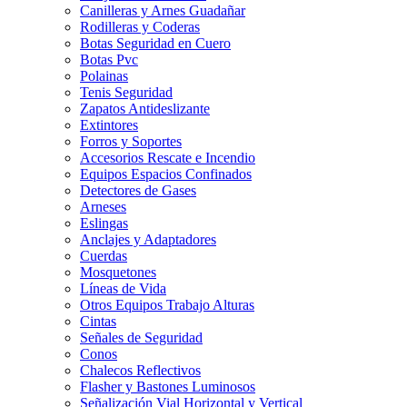
Canilleras y Arnes Guadañar
Rodilleras y Coderas
Botas Seguridad en Cuero
Botas Pvc
Polainas
Tenis Seguridad
Zapatos Antideslizante
Extintores
Forros y Soportes
Accesorios Rescate e Incendio
Equipos Espacios Confinados
Detectores de Gases
Arneses
Eslingas
Anclajes y Adaptadores
Cuerdas
Mosquetones
Líneas de Vida
Otros Equipos Trabajo Alturas
Cintas
Señales de Seguridad
Conos
Chalecos Reflectivos
Flasher y Bastones Luminosos
Señalización Vial Horizontal y Vertical