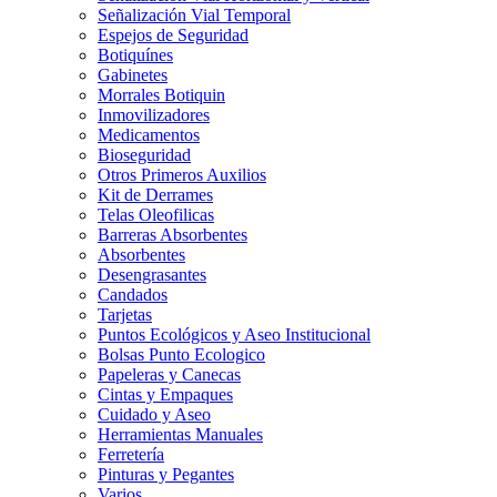
Señalización Vial Temporal
Espejos de Seguridad
Botiquínes
Gabinetes
Morrales Botiquin
Inmovilizadores
Medicamentos
Bioseguridad
Otros Primeros Auxilios
Kit de Derrames
Telas Oleofilicas
Barreras Absorbentes
Absorbentes
Desengrasantes
Candados
Tarjetas
Puntos Ecológicos y Aseo Institucional
Bolsas Punto Ecologico
Papeleras y Canecas
Cintas y Empaques
Cuidado y Aseo
Herramientas Manuales
Ferretería
Pinturas y Pegantes
Varios