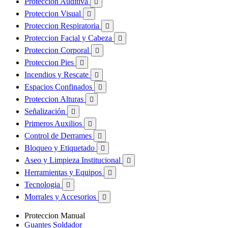
Proteccion Auditiva

Proteccion Visual

Proteccion Respiratoria

Proteccion Facial y Cabeza

Proteccion Corporal

Proteccion Pies

Incendios y Rescate

Espacios Confinados

Proteccion Alturas

Señalización

Primeros Auxilios

Control de Derrames

Bloqueo y Etiquetado

Aseo y Limpieza Institucional

Herramientas y Equipos

Tecnologia

Morrales y Accesorios

Proteccion Manual
Guantes Soldador