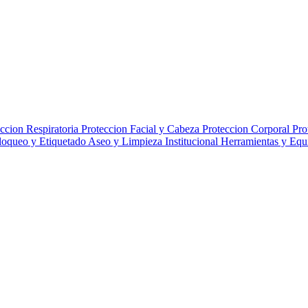
ccion Respiratoria
Proteccion Facial y Cabeza
Proteccion Corporal
Pro
loqueo y Etiquetado
Aseo y Limpieza Institucional
Herramientas y Eq