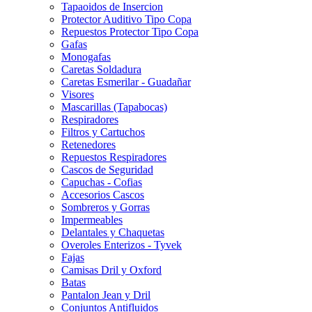
Tapaoidos de Insercion
Protector Auditivo Tipo Copa
Repuestos Protector Tipo Copa
Gafas
Monogafas
Caretas Soldadura
Caretas Esmerilar - Guadañar
Visores
Mascarillas (Tapabocas)
Respiradores
Filtros y Cartuchos
Retenedores
Repuestos Respiradores
Cascos de Seguridad
Capuchas - Cofias
Accesorios Cascos
Sombreros y Gorras
Impermeables
Delantales y Chaquetas
Overoles Enterizos - Tyvek
Fajas
Camisas Dril y Oxford
Batas
Pantalon Jean y Dril
Conjuntos Antifluidos