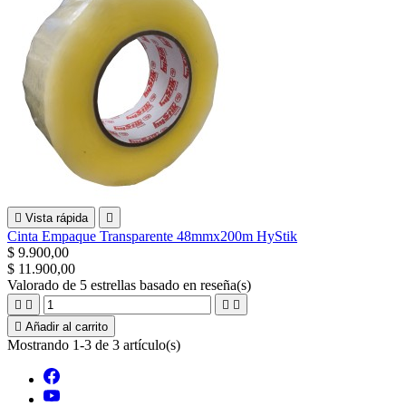

Vista rápida

Cinta Empaque Transparente 48mmx200m HyStik
$ 9.900,00
$ 11.900,00
Valorado
de 5 estrellas basado en
reseña(s)





Añadir al carrito
Mostrando 1-3 de 3 artículo(s)