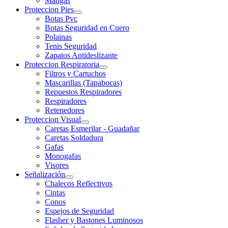
Mangas
Proteccion Pies
Botas Pvc
Botas Seguridad en Cuero
Polainas
Tenis Seguridad
Zapatos Antideslizante
Proteccion Respiratoria
Filtros y Cartuchos
Mascarillas (Tapabocas)
Repuestos Respiradores
Respiradores
Retenedores
Proteccion Visual
Caretas Esmerilar - Guadañar
Caretas Soldadura
Gafas
Monogafas
Visores
Señalización
Chalecos Reflectivos
Cintas
Conos
Espejos de Seguridad
Flasher y Bastones Luminosos