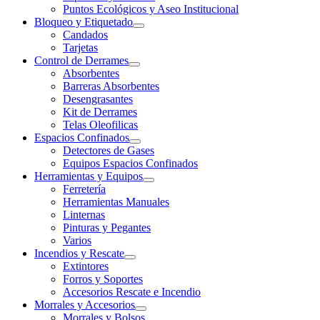
Puntos Ecológicos y Aseo Institucional
Bloqueo y Etiquetado
Candados
Tarjetas
Control de Derrames
Absorbentes
Barreras Absorbentes
Desengrasantes
Kit de Derrames
Telas Oleofilicas
Espacios Confinados
Detectores de Gases
Equipos Espacios Confinados
Herramientas y Equipos
Ferretería
Herramientas Manuales
Linternas
Pinturas y Pegantes
Varios
Incendios y Rescate
Extintores
Forros y Soportes
Accesorios Rescate e Incendio
Morrales y Accesorios
Morrales y Bolsos