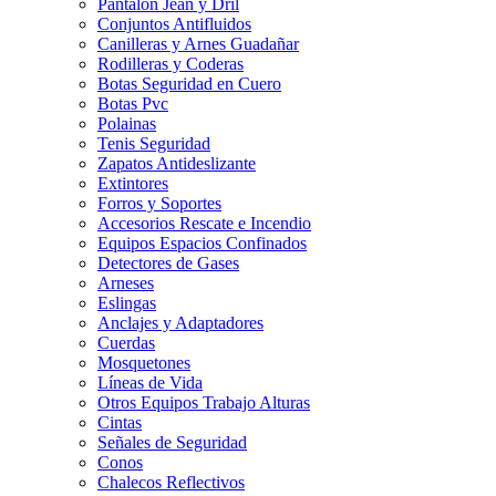
Pantalon Jean y Dril
Conjuntos Antifluidos
Canilleras y Arnes Guadañar
Rodilleras y Coderas
Botas Seguridad en Cuero
Botas Pvc
Polainas
Tenis Seguridad
Zapatos Antideslizante
Extintores
Forros y Soportes
Accesorios Rescate e Incendio
Equipos Espacios Confinados
Detectores de Gases
Arneses
Eslingas
Anclajes y Adaptadores
Cuerdas
Mosquetones
Líneas de Vida
Otros Equipos Trabajo Alturas
Cintas
Señales de Seguridad
Conos
Chalecos Reflectivos