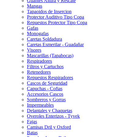
Guantes Altura y Rescate
Mangas
Tapaoidos de Insercion
Protector Auditivo Tipo Copa
Repuestos Protector Tipo Copa
Gafas
Monogafas
Caretas Soldadura
Caretas Esmerilar - Guadañar
Visores
Mascarillas (Tapabocas)
Respiradores
Filtros y Cartuchos
Retenedores
Repuestos Respiradores
Cascos de Seguridad
Capuchas - Cofias
Accesorios Cascos
Sombreros y Gorras
Impermeables
Delantales y Chaquetas
Overoles Enterizos - Tyvek
Fajas
Camisas Dril y Oxford
Batas