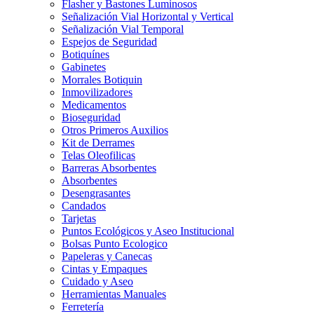
Flasher y Bastones Luminosos
Señalización Vial Horizontal y Vertical
Señalización Vial Temporal
Espejos de Seguridad
Botiquínes
Gabinetes
Morrales Botiquin
Inmovilizadores
Medicamentos
Bioseguridad
Otros Primeros Auxilios
Kit de Derrames
Telas Oleofilicas
Barreras Absorbentes
Absorbentes
Desengrasantes
Candados
Tarjetas
Puntos Ecológicos y Aseo Institucional
Bolsas Punto Ecologico
Papeleras y Canecas
Cintas y Empaques
Cuidado y Aseo
Herramientas Manuales
Ferretería