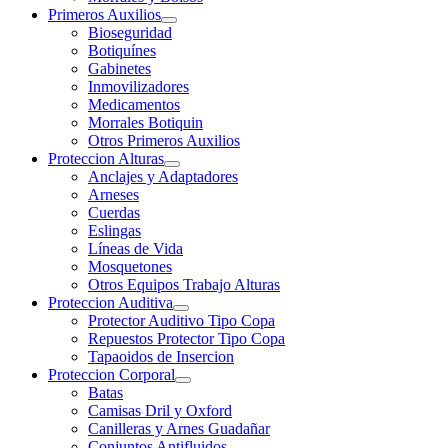
Primeros Auxilios
Bioseguridad
Botiquínes
Gabinetes
Inmovilizadores
Medicamentos
Morrales Botiquin
Otros Primeros Auxilios
Proteccion Alturas
Anclajes y Adaptadores
Arneses
Cuerdas
Eslingas
Líneas de Vida
Mosquetones
Otros Equipos Trabajo Alturas
Proteccion Auditiva
Protector Auditivo Tipo Copa
Repuestos Protector Tipo Copa
Tapaoidos de Insercion
Proteccion Corporal
Batas
Camisas Dril y Oxford
Canilleras y Arnes Guadañar
Conjuntos Antifluidos