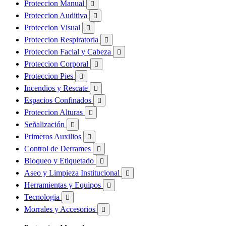
Proteccion Manual

Proteccion Auditiva

Proteccion Visual

Proteccion Respiratoria

Proteccion Facial y Cabeza

Proteccion Corporal

Proteccion Pies

Incendios y Rescate

Espacios Confinados

Proteccion Alturas

Señalización

Primeros Auxilios

Control de Derrames

Bloqueo y Etiquetado

Aseo y Limpieza Institucional

Herramientas y Equipos

Tecnologia

Morrales y Accesorios
