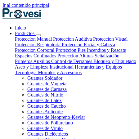
Ir al contenido principal
Inicio
Productos
Proteccion Manual
Proteccion Auditiva
Proteccion Visual
Proteccion Respiratoria
Proteccion Facial y Cabeza
Proteccion Corporal
Proteccion Pies
Incendios y Rescate
Espacios Confinados
Proteccion Alturas
Señalización
Primeros Auxilios
Control de Derrames
Bloqueo y Etiquetado
Aseo y Limpieza Institucional
Herramientas y Equipos
Tecnologia
Morrales y Accesorios
Guantes Soldador
Guantes de Vaqueta
Guantes de Carnaza
Guantes de Nitrilo
Guantes de Latex
Guantes de Caucho
Guantes Anticorte
Guantes de Neopreno-Kevlar
Guantes de Poliuretano
Guantes de Vinilo
Guantes Dieléctricos