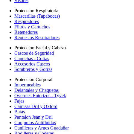
Visores
Proteccion Respiratoria
Mascarillas (Tapabocas)
Respiradores
Filtros y Cartuchos
Retenedores
Repuestos Respiradores
Proteccion Facial y Cabeza
Cascos de Seguridad
Capuchas - Cofias
Accesorios Cascos
Sombreros y Gorras
Proteccion Corporal
Impermeables
Delantales y Chaquetas
Overoles Enterizos - Tyvek
Fajas
Camisas Dril y Oxford
Batas
Pantalon Jean y Dril
Conjuntos Antifluidos
Canilleras y Arnes Guadañar
Rodilleras y Coderas