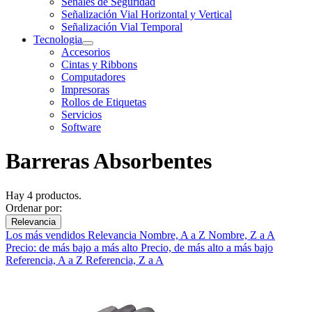
Señales de Seguridad
Señalización Vial Horizontal y Vertical
Señalización Vial Temporal
Tecnologia
Accesorios
Cintas y Ribbons
Computadores
Impresoras
Rollos de Etiquetas
Servicios
Software
Barreras Absorbentes
Hay 4 productos.
Ordenar por:
Relevancia
Los más vendidos
Relevancia
Nombre, A a Z
Nombre, Z a A
Precio: de más bajo a más alto
Precio, de más alto a más bajo
Referencia, A a Z
Referencia, Z a A