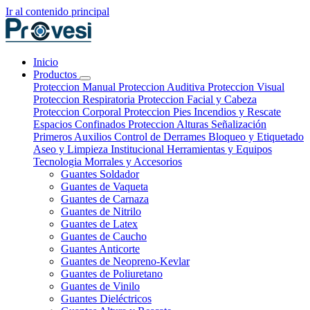
Ir al contenido principal
Inicio
Productos
Proteccion Manual
Proteccion Auditiva
Proteccion Visual
Proteccion Respiratoria
Proteccion Facial y Cabeza
Proteccion Corporal
Proteccion Pies
Incendios y Rescate
Espacios Confinados
Proteccion Alturas
Señalización
Primeros Auxilios
Control de Derrames
Bloqueo y Etiquetado
Aseo y Limpieza Institucional
Herramientas y Equipos
Tecnologia
Morrales y Accesorios
Guantes Soldador
Guantes de Vaqueta
Guantes de Carnaza
Guantes de Nitrilo
Guantes de Latex
Guantes de Caucho
Guantes Anticorte
Guantes de Neopreno-Kevlar
Guantes de Poliuretano
Guantes de Vinilo
Guantes Dieléctricos