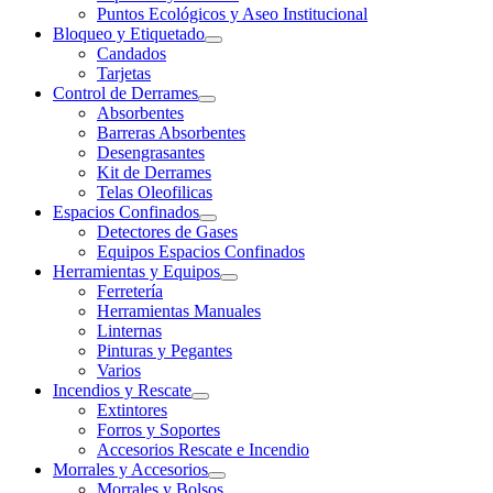
Puntos Ecológicos y Aseo Institucional
Bloqueo y Etiquetado
Candados
Tarjetas
Control de Derrames
Absorbentes
Barreras Absorbentes
Desengrasantes
Kit de Derrames
Telas Oleofilicas
Espacios Confinados
Detectores de Gases
Equipos Espacios Confinados
Herramientas y Equipos
Ferretería
Herramientas Manuales
Linternas
Pinturas y Pegantes
Varios
Incendios y Rescate
Extintores
Forros y Soportes
Accesorios Rescate e Incendio
Morrales y Accesorios
Morrales y Bolsos