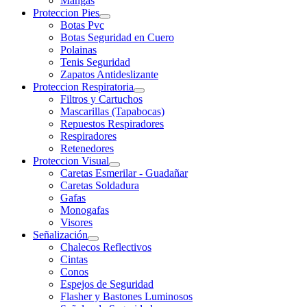
Mangas
Proteccion Pies
Botas Pvc
Botas Seguridad en Cuero
Polainas
Tenis Seguridad
Zapatos Antideslizante
Proteccion Respiratoria
Filtros y Cartuchos
Mascarillas (Tapabocas)
Repuestos Respiradores
Respiradores
Retenedores
Proteccion Visual
Caretas Esmerilar - Guadañar
Caretas Soldadura
Gafas
Monogafas
Visores
Señalización
Chalecos Reflectivos
Cintas
Conos
Espejos de Seguridad
Flasher y Bastones Luminosos