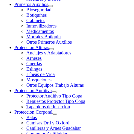
Primeros Auxilios
Bioseguridad
Botiquínes
Gabinetes
Inmovilizadores
Medicamentos
Morrales Botiquin
Otros Primeros Auxilios
Proteccion Alturas
Anclajes y Adaptadores
Arneses
Cuerdas
Eslingas
Líneas de Vida
Mosquetones
Otros Equipos Trabajo Alturas
Proteccion Auditiva
Protector Auditivo Tipo Copa
Repuestos Protector Tipo Copa
Tapaoidos de Insercion
Proteccion Corporal
Batas
Camisas Dril y Oxford
Canilleras y Arnes Guadañar
Conjuntos Antifluidos