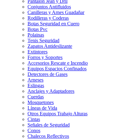
Pantalon Jean y Dril
Conjuntos Antifluidos
Canilleras y Arnes Guadañar
Rodilleras y Coderas
Botas Seguridad en Cuero
Botas Pvc
Polainas
Tenis Seguridad
Zapatos Antideslizante
Extintores
Forros y Soportes
Accesorios Rescate e Incendio
Equipos Espacios Confinados
Detectores de Gases
Arneses
Eslingas
Anclajes y Adaptadores
Cuerdas
Mosquetones
Líneas de Vida
Otros Equipos Trabajo Alturas
Cintas
Señales de Seguridad
Conos
Chalecos Reflectivos