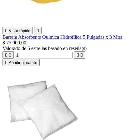

Vista rápida

Barrera Absorbente Química Hidrofílica 5 Pulgadas x 3 Mtrs
$ 75.900,00
Valorado
de 5 estrellas basado en
reseña(s)





Añadir al carrito