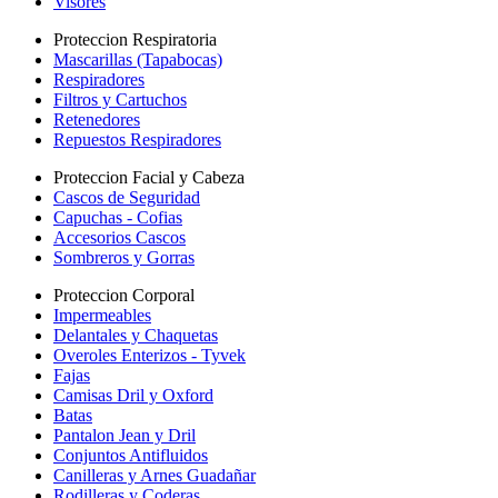
Visores
Proteccion Respiratoria
Mascarillas (Tapabocas)
Respiradores
Filtros y Cartuchos
Retenedores
Repuestos Respiradores
Proteccion Facial y Cabeza
Cascos de Seguridad
Capuchas - Cofias
Accesorios Cascos
Sombreros y Gorras
Proteccion Corporal
Impermeables
Delantales y Chaquetas
Overoles Enterizos - Tyvek
Fajas
Camisas Dril y Oxford
Batas
Pantalon Jean y Dril
Conjuntos Antifluidos
Canilleras y Arnes Guadañar
Rodilleras y Coderas