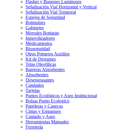
Flasher y Bastones Luminosos
Señalización Vial Horizontal y Vertical
Señalización Vial Temporal
Espejos de Seguridad
Botiquínes
Gabinetes
Morrales Botiquin
Inmovilizadores
Medicamentos
Bioseguridad
Otros Primeros Auxilios
Kit de Derrames
Telas Oleofilicas
Barreras Absorbentes
Absorbentes
Desengrasantes
Candados
Tarjetas
Puntos Ecológicos y Aseo Institucional
Bolsas Punto Ecologico
Papeleras y Canecas
Cintas y Empaques
Cuidado y Aseo
Herramientas Manuales
Ferretería