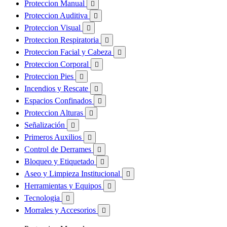
Proteccion Manual

Proteccion Auditiva

Proteccion Visual

Proteccion Respiratoria

Proteccion Facial y Cabeza

Proteccion Corporal

Proteccion Pies

Incendios y Rescate

Espacios Confinados

Proteccion Alturas

Señalización

Primeros Auxilios

Control de Derrames

Bloqueo y Etiquetado

Aseo y Limpieza Institucional

Herramientas y Equipos

Tecnologia

Morrales y Accesorios
