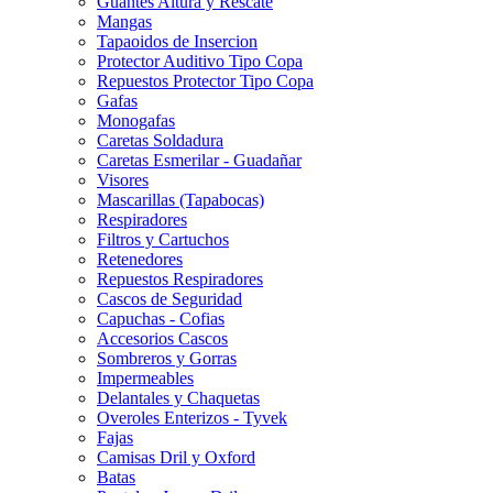
Guantes Altura y Rescate
Mangas
Tapaoidos de Insercion
Protector Auditivo Tipo Copa
Repuestos Protector Tipo Copa
Gafas
Monogafas
Caretas Soldadura
Caretas Esmerilar - Guadañar
Visores
Mascarillas (Tapabocas)
Respiradores
Filtros y Cartuchos
Retenedores
Repuestos Respiradores
Cascos de Seguridad
Capuchas - Cofias
Accesorios Cascos
Sombreros y Gorras
Impermeables
Delantales y Chaquetas
Overoles Enterizos - Tyvek
Fajas
Camisas Dril y Oxford
Batas