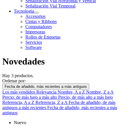
Señalización Vial Horizontal y Vertical
Señalización Vial Temporal
Tecnologia
Accesorios
Cintas y Ribbons
Computadores
Impresoras
Rollos de Etiquetas
Servicios
Software
Novedades
Hay 3 productos.
Ordenar por:
Fecha de añadido, más recientes a más antiguos
Los más vendidos
Relevancia
Nombre, A a Z
Nombre, Z a A
Precio: de más bajo a más alto
Precio, de más alto a más bajo
Referencia, A a Z
Referencia, Z a A
Fecha de añadido, de más
antiguos a más recientes
Fecha de añadido, más recientes a más
antiguos
Nuevo