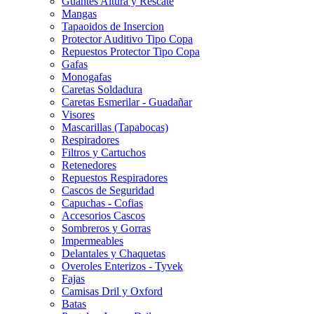
Guantes Altura y Rescate
Mangas
Tapaoidos de Insercion
Protector Auditivo Tipo Copa
Repuestos Protector Tipo Copa
Gafas
Monogafas
Caretas Soldadura
Caretas Esmerilar - Guadañar
Visores
Mascarillas (Tapabocas)
Respiradores
Filtros y Cartuchos
Retenedores
Repuestos Respiradores
Cascos de Seguridad
Capuchas - Cofias
Accesorios Cascos
Sombreros y Gorras
Impermeables
Delantales y Chaquetas
Overoles Enterizos - Tyvek
Fajas
Camisas Dril y Oxford
Batas