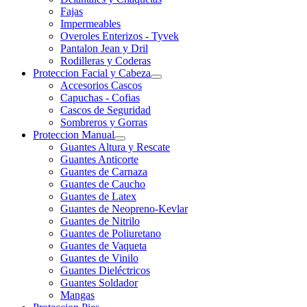
Fajas
Impermeables
Overoles Enterizos - Tyvek
Pantalon Jean y Dril
Rodilleras y Coderas
Proteccion Facial y Cabeza
Accesorios Cascos
Capuchas - Cofias
Cascos de Seguridad
Sombreros y Gorras
Proteccion Manual
Guantes Altura y Rescate
Guantes Anticorte
Guantes de Carnaza
Guantes de Caucho
Guantes de Latex
Guantes de Neopreno-Kevlar
Guantes de Nitrilo
Guantes de Poliuretano
Guantes de Vaqueta
Guantes de Vinilo
Guantes Dieléctricos
Guantes Soldador
Mangas