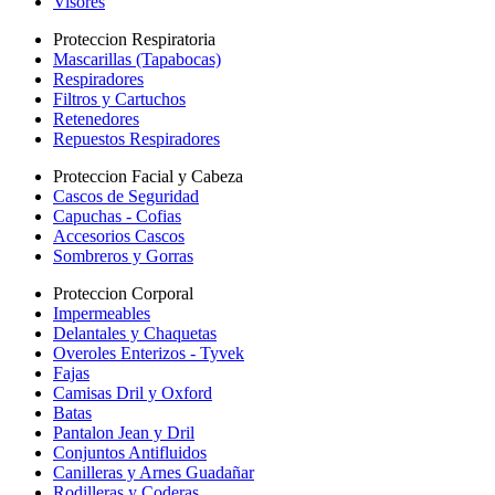
Visores
Proteccion Respiratoria
Mascarillas (Tapabocas)
Respiradores
Filtros y Cartuchos
Retenedores
Repuestos Respiradores
Proteccion Facial y Cabeza
Cascos de Seguridad
Capuchas - Cofias
Accesorios Cascos
Sombreros y Gorras
Proteccion Corporal
Impermeables
Delantales y Chaquetas
Overoles Enterizos - Tyvek
Fajas
Camisas Dril y Oxford
Batas
Pantalon Jean y Dril
Conjuntos Antifluidos
Canilleras y Arnes Guadañar
Rodilleras y Coderas