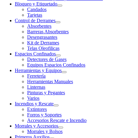
Bloqueo y Etiquetado
Candados
Tarjetas
Control de Derrames
Absorbentes
Barreras Absorbentes
Desengrasantes
Kit de Derrames
Telas Oleofilicas
Espacios Confinados
Detectores de Gases
Equipos Espacios Confinados
Herramientas y Equipos
Ferretería
Herramientas Manuales
Linternas
Pinturas y Pegantes
Varios
Incendios y Rescate
Extintores
Forros y Soportes
Accesorios Rescate e Incendio
Morrales y Accesorios
Morrales y Bolsos
Primeros Auxilios