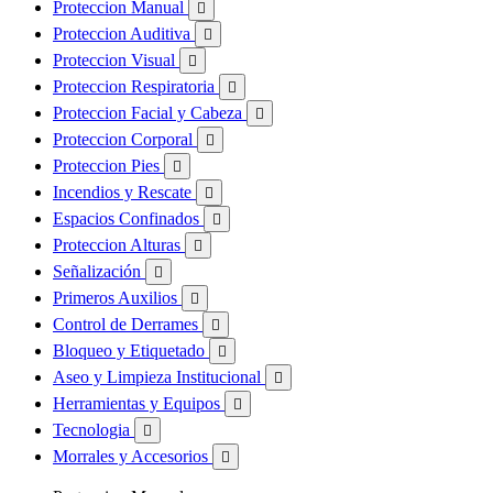
Proteccion Manual

Proteccion Auditiva

Proteccion Visual

Proteccion Respiratoria

Proteccion Facial y Cabeza

Proteccion Corporal

Proteccion Pies

Incendios y Rescate

Espacios Confinados

Proteccion Alturas

Señalización

Primeros Auxilios

Control de Derrames

Bloqueo y Etiquetado

Aseo y Limpieza Institucional

Herramientas y Equipos

Tecnologia

Morrales y Accesorios
