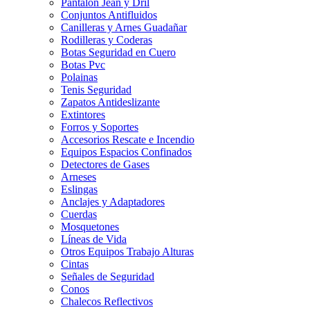
Pantalon Jean y Dril
Conjuntos Antifluidos
Canilleras y Arnes Guadañar
Rodilleras y Coderas
Botas Seguridad en Cuero
Botas Pvc
Polainas
Tenis Seguridad
Zapatos Antideslizante
Extintores
Forros y Soportes
Accesorios Rescate e Incendio
Equipos Espacios Confinados
Detectores de Gases
Arneses
Eslingas
Anclajes y Adaptadores
Cuerdas
Mosquetones
Líneas de Vida
Otros Equipos Trabajo Alturas
Cintas
Señales de Seguridad
Conos
Chalecos Reflectivos