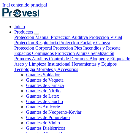
Ir al contenido principal
Inicio
Productos
Proteccion Manual
Proteccion Auditiva
Proteccion Visual
Proteccion Respiratoria
Proteccion Facial y Cabeza
Proteccion Corporal
Proteccion Pies
Incendios y Rescate
Espacios Confinados
Proteccion Alturas
Señalización
Primeros Auxilios
Control de Derrames
Bloqueo y Etiquetado
Aseo y Limpieza Institucional
Herramientas y Equipos
Tecnologia
Morrales y Accesorios
Guantes Soldador
Guantes de Vaqueta
Guantes de Carnaza
Guantes de Nitrilo
Guantes de Latex
Guantes de Caucho
Guantes Anticorte
Guantes de Neopreno-Kevlar
Guantes de Poliuretano
Guantes de Vinilo
Guantes Dieléctricos