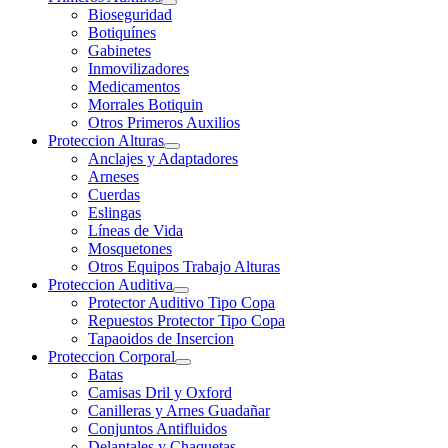
Bioseguridad
Botiquínes
Gabinetes
Inmovilizadores
Medicamentos
Morrales Botiquin
Otros Primeros Auxilios
Proteccion Alturas
Anclajes y Adaptadores
Arneses
Cuerdas
Eslingas
Líneas de Vida
Mosquetones
Otros Equipos Trabajo Alturas
Proteccion Auditiva
Protector Auditivo Tipo Copa
Repuestos Protector Tipo Copa
Tapaoidos de Insercion
Proteccion Corporal
Batas
Camisas Dril y Oxford
Canilleras y Arnes Guadañar
Conjuntos Antifluidos
Delantales y Chaquetas