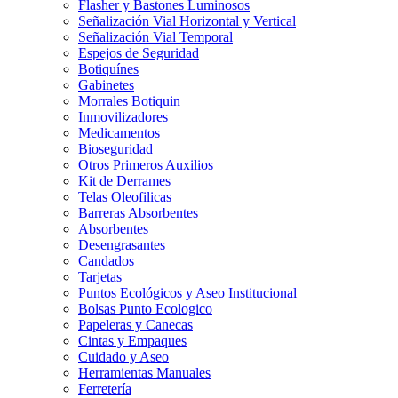
Flasher y Bastones Luminosos
Señalización Vial Horizontal y Vertical
Señalización Vial Temporal
Espejos de Seguridad
Botiquínes
Gabinetes
Morrales Botiquin
Inmovilizadores
Medicamentos
Bioseguridad
Otros Primeros Auxilios
Kit de Derrames
Telas Oleofilicas
Barreras Absorbentes
Absorbentes
Desengrasantes
Candados
Tarjetas
Puntos Ecológicos y Aseo Institucional
Bolsas Punto Ecologico
Papeleras y Canecas
Cintas y Empaques
Cuidado y Aseo
Herramientas Manuales
Ferretería