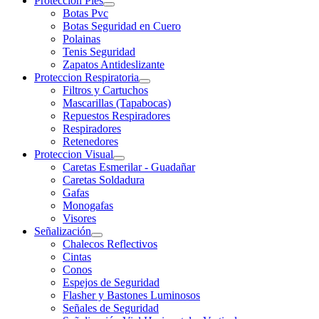
Proteccion Pies
Botas Pvc
Botas Seguridad en Cuero
Polainas
Tenis Seguridad
Zapatos Antideslizante
Proteccion Respiratoria
Filtros y Cartuchos
Mascarillas (Tapabocas)
Repuestos Respiradores
Respiradores
Retenedores
Proteccion Visual
Caretas Esmerilar - Guadañar
Caretas Soldadura
Gafas
Monogafas
Visores
Señalización
Chalecos Reflectivos
Cintas
Conos
Espejos de Seguridad
Flasher y Bastones Luminosos
Señales de Seguridad