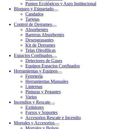
Puntos Ecológicos y Aseo Institucional
Bloqueo y Etiquetado
Candados
Tarjetas
Control de Derrames
Absorbentes
Barreras Absorbentes
Desengrasantes
Kit de Derrames
Telas Oleofilicas
Espacios Confinados
Detectores de Gases
Equipos Espacios Confinados
Herramientas y Equipos
Ferretería
Herramientas Manuales
Linternas
Pinturas y Pegantes
Varios
Incendios y Rescate
Extintores
Forros y Soportes
Accesorios Rescate e Incendio
Morrales y Accesorios
Morrales y Bolsos