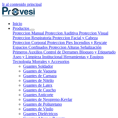
Ir al contenido principal
Inicio
Productos
Proteccion Manual
Proteccion Auditiva
Proteccion Visual
Proteccion Respiratoria
Proteccion Facial y Cabeza
Proteccion Corporal
Proteccion Pies
Incendios y Rescate
Espacios Confinados
Proteccion Alturas
Señalización
Primeros Auxilios
Control de Derrames
Bloqueo y Etiquetado
Aseo y Limpieza Institucional
Herramientas y Equipos
Tecnologia
Morrales y Accesorios
Guantes Soldador
Guantes de Vaqueta
Guantes de Carnaza
Guantes de Nitrilo
Guantes de Latex
Guantes de Caucho
Guantes Anticorte
Guantes de Neopreno-Kevlar
Guantes de Poliuretano
Guantes de Vinilo
Guantes Dieléctricos