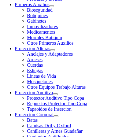
Primeros Auxilios
Bioseguridad
Botiquínes
Gabinetes
Inmovilizadores
Medicamentos
Morrales Botiquin
Otros Primeros Auxilios
Proteccion Alturas
Anclajes y Adaptadores
Arneses
Cuerdas
Eslingas
Líneas de Vida
Mosquetones
Otros Equipos Trabajo Alturas
Proteccion Auditiva
Protector Auditivo Tipo Copa
Repuestos Protector Tipo Copa
Tapaoidos de Insercion
Proteccion Corporal
Batas
Camisas Dril y Oxford
Canilleras y Arnes Guadañar
Conjuntos Antifluidos