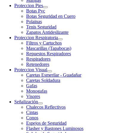
Mangas
Proteccion Pies
Botas Pvc
Botas Seguridad en Cuero
Polainas
Tenis Seguridad
Zapatos Antideslizante
Proteccion Respiratoria
Filtros y Cartuchos
Mascarillas (Tapabocas)
Repuestos Respiradores
Respiradores
Retenedores
Proteccion Visual
Caretas Esmerilar - Guadañar
Caretas Soldadura
Gafas
Monogafas
Visores
Señalización
Chalecos Reflectivos
Cintas
Conos
Espejos de Seguridad
Flasher y Bastones Luminosos