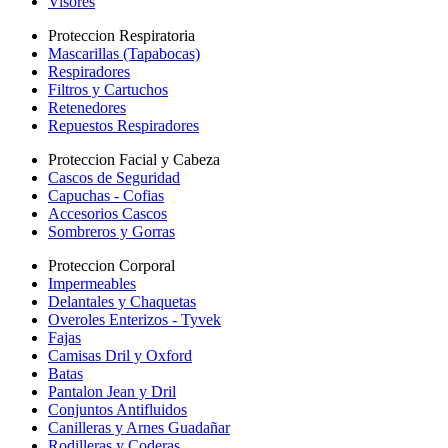
Visores
Proteccion Respiratoria
Mascarillas (Tapabocas)
Respiradores
Filtros y Cartuchos
Retenedores
Repuestos Respiradores
Proteccion Facial y Cabeza
Cascos de Seguridad
Capuchas - Cofias
Accesorios Cascos
Sombreros y Gorras
Proteccion Corporal
Impermeables
Delantales y Chaquetas
Overoles Enterizos - Tyvek
Fajas
Camisas Dril y Oxford
Batas
Pantalon Jean y Dril
Conjuntos Antifluidos
Canilleras y Arnes Guadañar
Rodilleras y Coderas