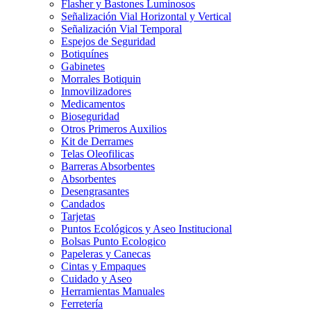
Flasher y Bastones Luminosos
Señalización Vial Horizontal y Vertical
Señalización Vial Temporal
Espejos de Seguridad
Botiquínes
Gabinetes
Morrales Botiquin
Inmovilizadores
Medicamentos
Bioseguridad
Otros Primeros Auxilios
Kit de Derrames
Telas Oleofilicas
Barreras Absorbentes
Absorbentes
Desengrasantes
Candados
Tarjetas
Puntos Ecológicos y Aseo Institucional
Bolsas Punto Ecologico
Papeleras y Canecas
Cintas y Empaques
Cuidado y Aseo
Herramientas Manuales
Ferretería