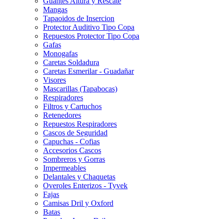
Guantes Altura y Rescate
Mangas
Tapaoidos de Insercion
Protector Auditivo Tipo Copa
Repuestos Protector Tipo Copa
Gafas
Monogafas
Caretas Soldadura
Caretas Esmerilar - Guadañar
Visores
Mascarillas (Tapabocas)
Respiradores
Filtros y Cartuchos
Retenedores
Repuestos Respiradores
Cascos de Seguridad
Capuchas - Cofias
Accesorios Cascos
Sombreros y Gorras
Impermeables
Delantales y Chaquetas
Overoles Enterizos - Tyvek
Fajas
Camisas Dril y Oxford
Batas