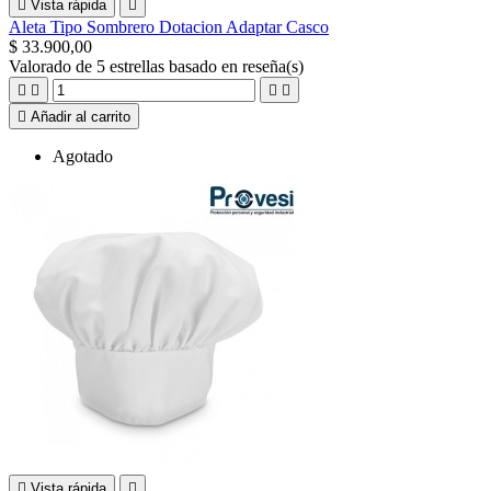

Vista rápida

Aleta Tipo Sombrero Dotacion Adaptar Casco
$ 33.900,00
Valorado
de 5 estrellas basado en
reseña(s)





Añadir al carrito
Agotado

Vista rápida
