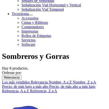
Señales de Seguridad
Señalización Vial Horizontal y Vertical
Señalización Vial Temporal
Tecnologia
Accesorios
Cintas y Ribbons
Computadores
Impresoras
Rollos de Etiquetas
Servicios
Software
Sombreros y Gorras
Hay 8 productos.
Ordenar por:
Relevancia
Los más vendidos
Relevancia
Nombre, A a Z
Nombre, Z a A
Precio: de más bajo a más alto
Precio, de más alto a más bajo
Referencia, A a Z
Referencia, Z a A