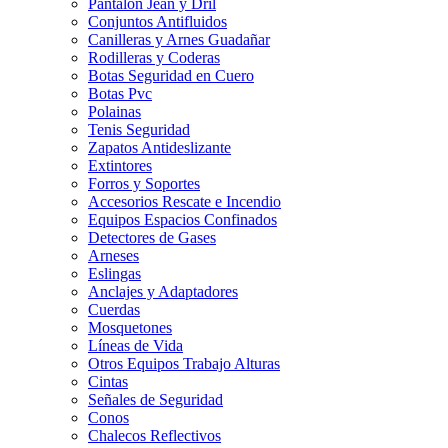
Pantalon Jean y Dril
Conjuntos Antifluidos
Canilleras y Arnes Guadañar
Rodilleras y Coderas
Botas Seguridad en Cuero
Botas Pvc
Polainas
Tenis Seguridad
Zapatos Antideslizante
Extintores
Forros y Soportes
Accesorios Rescate e Incendio
Equipos Espacios Confinados
Detectores de Gases
Arneses
Eslingas
Anclajes y Adaptadores
Cuerdas
Mosquetones
Líneas de Vida
Otros Equipos Trabajo Alturas
Cintas
Señales de Seguridad
Conos
Chalecos Reflectivos