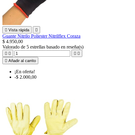

Vista rápida

Guante Nitrilo Poliester Nitrilflex Coraza
$ 4.950,00
Valorado
de 5 estrellas basado en
reseña(s)





Añadir al carrito
¡En oferta!
-$ 2.000,00