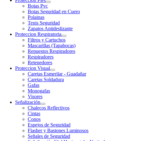
Proteccion Pies
Botas Pvc
Botas Seguridad en Cuero
Polainas
Tenis Seguridad
Zapatos Antideslizante
Proteccion Respiratoria
Filtros y Cartuchos
Mascarillas (Tapabocas)
Repuestos Respiradores
Respiradores
Retenedores
Proteccion Visual
Caretas Esmerilar - Guadañar
Caretas Soldadura
Gafas
Monogafas
Visores
Señalización
Chalecos Reflectivos
Cintas
Conos
Espejos de Seguridad
Flasher y Bastones Luminosos
Señales de Seguridad