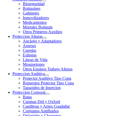
Bioseguridad
Botiquínes
Gabinetes
Inmovilizadores
Medicamentos
Morrales Botiquin
Otros Primeros Auxilios
Proteccion Alturas
Anclajes y Adaptadores
Arneses
Cuerdas
Eslingas
Líneas de Vida
Mosquetones
Otros Equipos Trabajo Alturas
Proteccion Auditiva
Protector Auditivo Tipo Copa
Repuestos Protector Tipo Copa
Tapaoidos de Insercion
Proteccion Corporal
Batas
Camisas Dril y Oxford
Canilleras y Arnes Guadañar
Conjuntos Antifluidos
Delantales y Chaquetas