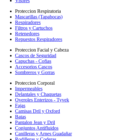
Visores
Proteccion Respiratoria
Mascarillas (Tapabocas)
Respiradores
Filtros y Cartuchos
Retenedores
Repuestos Respiradores
Proteccion Facial y Cabeza
Cascos de Seguridad
Capuchas - Cofias
Accesorios Cascos
Sombreros y Gorras
Proteccion Corporal
Impermeables
Delantales y Chaquetas
Overoles Enterizos - Tyvek
Fajas
Camisas Dril y Oxford
Batas
Pantalon Jean y Dril
Conjuntos Antifluidos
Canilleras y Arnes Guadañar
Rodilleras y Coderas