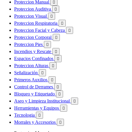
Proteccion Manual

Proteccion Auditiva

Proteccion Visual

Proteccion Respiratoria

Proteccion Facial y Cabeza

Proteccion Corporal

Proteccion Pies

Incendios y Rescate

Espacios Confinados

Proteccion Alturas

Señalización

Primeros Auxilios

Control de Derrames

Bloqueo y Etiquetado

Aseo y Limpieza Institucional

Herramientas y Equipos

Tecnologia

Morrales y Accesorios
