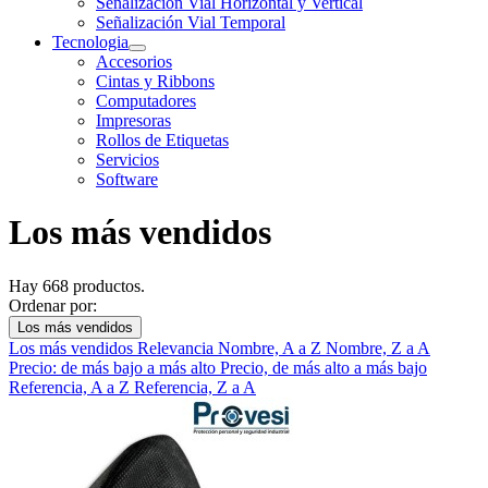
Señalización Vial Horizontal y Vertical
Señalización Vial Temporal
Tecnologia
Accesorios
Cintas y Ribbons
Computadores
Impresoras
Rollos de Etiquetas
Servicios
Software
Los más vendidos
Hay 668 productos.
Ordenar por:
Los más vendidos
Los más vendidos
Relevancia
Nombre, A a Z
Nombre, Z a A
Precio: de más bajo a más alto
Precio, de más alto a más bajo
Referencia, A a Z
Referencia, Z a A