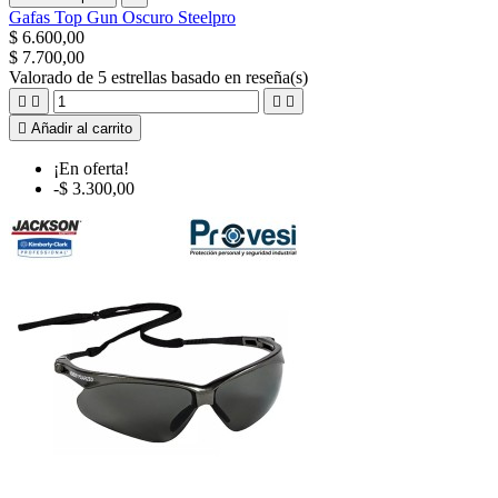
Gafas Top Gun Oscuro Steelpro
$ 6.600,00
$ 7.700,00
Valorado
de 5 estrellas basado en
reseña(s)





Añadir al carrito
¡En oferta!
-$ 3.300,00