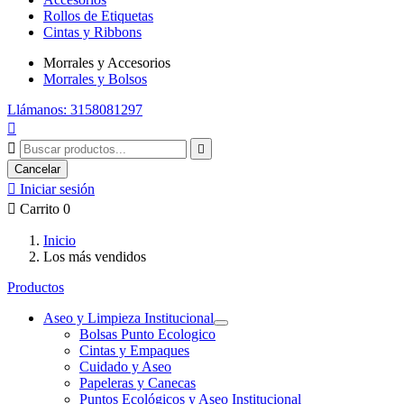
Rollos de Etiquetas
Cintas y Ribbons
Morrales y Accesorios
Morrales y Bolsos
Llámanos: 3158081297



Cancelar

Iniciar sesión

Carrito
0
Inicio
Los más vendidos
Productos
Aseo y Limpieza Institucional
Bolsas Punto Ecologico
Cintas y Empaques
Cuidado y Aseo
Papeleras y Canecas
Puntos Ecológicos y Aseo Institucional