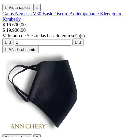

Vista rápida

Gafas Nemesis V30 Basic Oscuro Antiempañante Kleenguard
Kimberly
$ 16.600,00
$ 19.900,00
Valorado
de 5 estrellas basado en
reseña(s)





Añadir al carrito