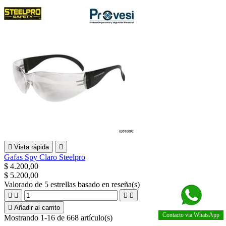

Vista rápida

Gafas Spy Claro Steelpro
$ 4.200,00
$ 5.200,00
Valorado
de 5 estrellas basado en
reseña(s)





Añadir al carrito
Contacto via WhatsApp
Mostrando 1-16 de 668 artículo(s)