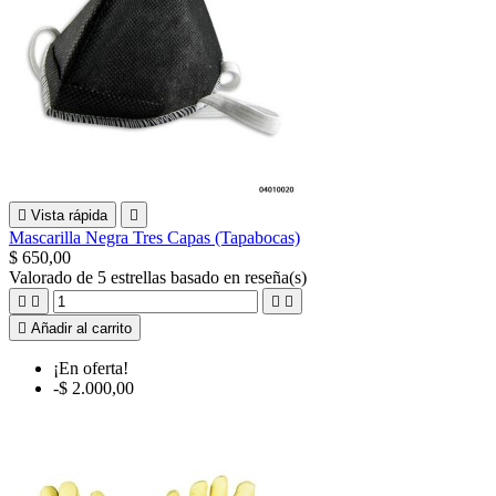

Vista rápida

Mascarilla Negra Tres Capas (Tapabocas)
$ 650,00
Valorado
de 5 estrellas basado en
reseña(s)





Añadir al carrito
¡En oferta!
-$ 2.000,00