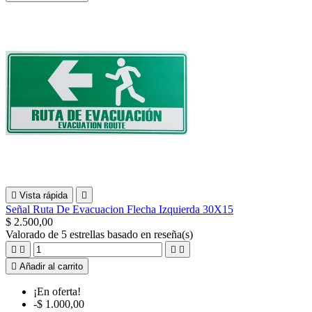

Vista rápida

Señal Ruta De Evacuacion Flecha Izquierda 30X15
$ 2.500,00
Valorado
de 5 estrellas basado en
reseña(s)





Añadir al carrito
¡En oferta!
-$ 1.000,00