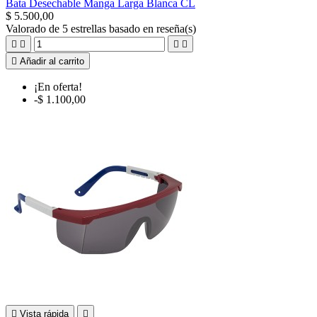
Bata Desechable Manga Larga Blanca CL
$ 5.500,00
Valorado
de 5 estrellas basado en
reseña(s)





Añadir al carrito
¡En oferta!
-$ 1.100,00

Vista rápida
