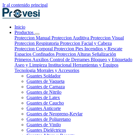
Ir al contenido principal
Inicio
Productos
Proteccion Manual
Proteccion Auditiva
Proteccion Visual
Proteccion Respiratoria
Proteccion Facial y Cabeza
Proteccion Corporal
Proteccion Pies
Incendios y Rescate
Espacios Confinados
Proteccion Alturas
Señalización
Primeros Auxilios
Control de Derrames
Bloqueo y Etiquetado
Aseo y Limpieza Institucional
Herramientas y Equipos
Tecnologia
Morrales y Accesorios
Guantes Soldador
Guantes de Vaqueta
Guantes de Carnaza
Guantes de Nitrilo
Guantes de Latex
Guantes de Caucho
Guantes Anticorte
Guantes de Neopreno-Kevlar
Guantes de Poliuretano
Guantes de Vinilo
Guantes Dieléctricos