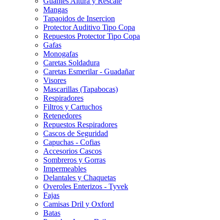
Guantes Altura y Rescate
Mangas
Tapaoidos de Insercion
Protector Auditivo Tipo Copa
Repuestos Protector Tipo Copa
Gafas
Monogafas
Caretas Soldadura
Caretas Esmerilar - Guadañar
Visores
Mascarillas (Tapabocas)
Respiradores
Filtros y Cartuchos
Retenedores
Repuestos Respiradores
Cascos de Seguridad
Capuchas - Cofias
Accesorios Cascos
Sombreros y Gorras
Impermeables
Delantales y Chaquetas
Overoles Enterizos - Tyvek
Fajas
Camisas Dril y Oxford
Batas