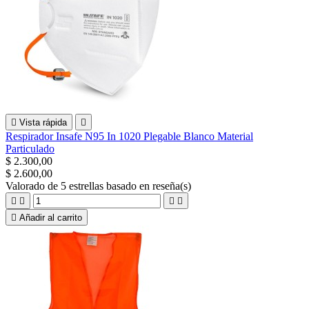

Vista rápida

Respirador Insafe N95 In 1020 Plegable Blanco Material
Particulado
$ 2.300,00
$ 2.600,00
Valorado
de 5 estrellas basado en
reseña(s)





Añadir al carrito