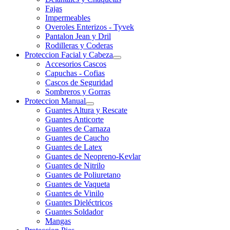
Fajas
Impermeables
Overoles Enterizos - Tyvek
Pantalon Jean y Dril
Rodilleras y Coderas
Proteccion Facial y Cabeza
Accesorios Cascos
Capuchas - Cofias
Cascos de Seguridad
Sombreros y Gorras
Proteccion Manual
Guantes Altura y Rescate
Guantes Anticorte
Guantes de Carnaza
Guantes de Caucho
Guantes de Latex
Guantes de Neopreno-Kevlar
Guantes de Nitrilo
Guantes de Poliuretano
Guantes de Vaqueta
Guantes de Vinilo
Guantes Dieléctricos
Guantes Soldador
Mangas