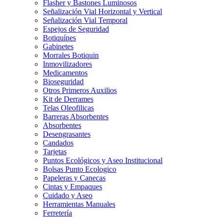
Flasher y Bastones Luminosos
Señalización Vial Horizontal y Vertical
Señalización Vial Temporal
Espejos de Seguridad
Botiquínes
Gabinetes
Morrales Botiquin
Inmovilizadores
Medicamentos
Bioseguridad
Otros Primeros Auxilios
Kit de Derrames
Telas Oleofilicas
Barreras Absorbentes
Absorbentes
Desengrasantes
Candados
Tarjetas
Puntos Ecológicos y Aseo Institucional
Bolsas Punto Ecologico
Papeleras y Canecas
Cintas y Empaques
Cuidado y Aseo
Herramientas Manuales
Ferretería