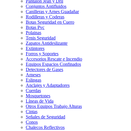
Pantalon Jean y Dril
Conjuntos Antifluidos
Canilleras y Arnes Guadañar
Rodilleras y Coderas
Botas Seguridad en Cuero
Botas Pvc
Polainas
Tenis Seguridad
Zapatos Antideslizante
Extintores
Forros y Soportes
Accesorios Rescate e Incendio
Equipos Espacios Confinados
Detectores de Gases
Arneses
Eslingas
Anclajes y Adaptadores
Cuerdas
Mosquetones
Líneas de Vida
Otros Equipos Trabajo Alturas
Cintas
Señales de Seguridad
Conos
Chalecos Reflectivos