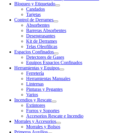
Bloqueo y Etiquetado
Candados
Tarjetas
Control de Derrames
Absorbentes
Barreras Absorbentes
Desengrasantes
Kit de Derrames
Telas Oleofilicas
Espacios Confinados
Detectores de Gases
Equipos Espacios Confinados
Herramientas y Equipos
Ferretería
Herramientas Manuales
Linternas
Pinturas y Pegantes
Varios
Incendios y Rescate
Extintores
Forros y Soportes
Accesorios Rescate e Incendio
Morrales y Accesorios
Morrales y Bolsos
Primeros Auxilios