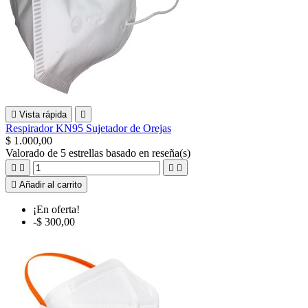

Vista rápida

Respirador KN95 Sujetador de Orejas
$ 1.000,00
Valorado
de 5 estrellas basado en
reseña(s)





Añadir al carrito
¡En oferta!
-$ 300,00