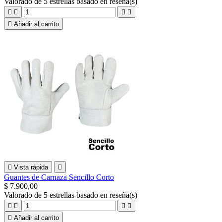
Valorado
de 5 estrellas basado en
reseña(s)





Añadir al carrito

Vista rápida

Guantes de Carnaza Sencillo Corto
$ 7.900,00
Valorado
de 5 estrellas basado en
reseña(s)





Añadir al carrito