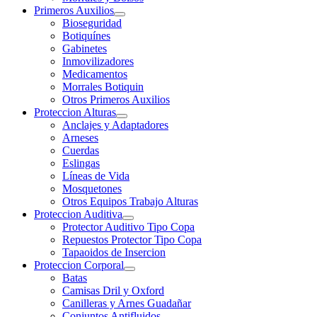
Primeros Auxilios
Bioseguridad
Botiquínes
Gabinetes
Inmovilizadores
Medicamentos
Morrales Botiquin
Otros Primeros Auxilios
Proteccion Alturas
Anclajes y Adaptadores
Arneses
Cuerdas
Eslingas
Líneas de Vida
Mosquetones
Otros Equipos Trabajo Alturas
Proteccion Auditiva
Protector Auditivo Tipo Copa
Repuestos Protector Tipo Copa
Tapaoidos de Insercion
Proteccion Corporal
Batas
Camisas Dril y Oxford
Canilleras y Arnes Guadañar
Conjuntos Antifluidos