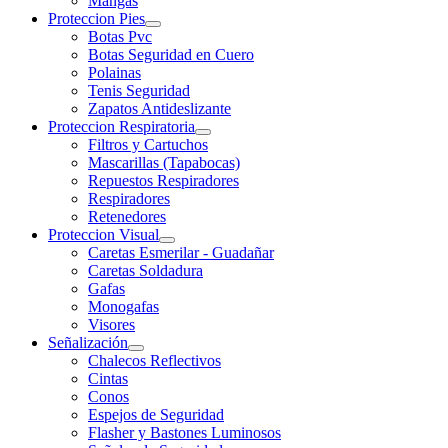
Mangas
Proteccion Pies
Botas Pvc
Botas Seguridad en Cuero
Polainas
Tenis Seguridad
Zapatos Antideslizante
Proteccion Respiratoria
Filtros y Cartuchos
Mascarillas (Tapabocas)
Repuestos Respiradores
Respiradores
Retenedores
Proteccion Visual
Caretas Esmerilar - Guadañar
Caretas Soldadura
Gafas
Monogafas
Visores
Señalización
Chalecos Reflectivos
Cintas
Conos
Espejos de Seguridad
Flasher y Bastones Luminosos