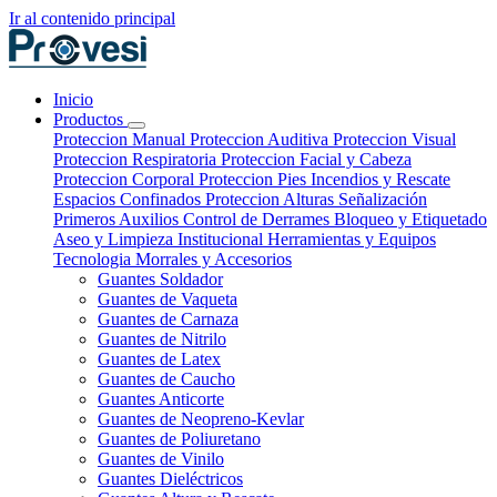
Ir al contenido principal
Inicio
Productos
Proteccion Manual
Proteccion Auditiva
Proteccion Visual
Proteccion Respiratoria
Proteccion Facial y Cabeza
Proteccion Corporal
Proteccion Pies
Incendios y Rescate
Espacios Confinados
Proteccion Alturas
Señalización
Primeros Auxilios
Control de Derrames
Bloqueo y Etiquetado
Aseo y Limpieza Institucional
Herramientas y Equipos
Tecnologia
Morrales y Accesorios
Guantes Soldador
Guantes de Vaqueta
Guantes de Carnaza
Guantes de Nitrilo
Guantes de Latex
Guantes de Caucho
Guantes Anticorte
Guantes de Neopreno-Kevlar
Guantes de Poliuretano
Guantes de Vinilo
Guantes Dieléctricos