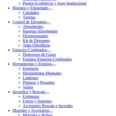
Puntos Ecológicos y Aseo Institucional
Bloqueo y Etiquetado
Candados
Tarjetas
Control de Derrames
Absorbentes
Barreras Absorbentes
Desengrasantes
Kit de Derrames
Telas Oleofilicas
Espacios Confinados
Detectores de Gases
Equipos Espacios Confinados
Herramientas y Equipos
Ferretería
Herramientas Manuales
Linternas
Pinturas y Pegantes
Varios
Incendios y Rescate
Extintores
Forros y Soportes
Accesorios Rescate e Incendio
Morrales y Accesorios
Morrales y Bolsos