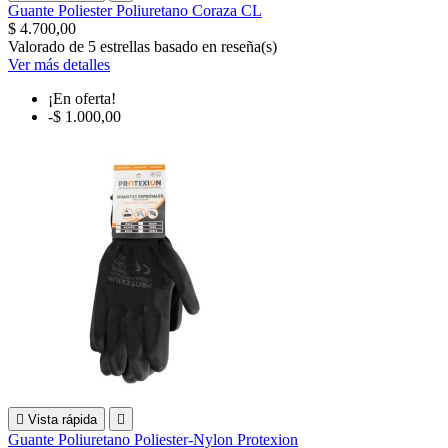
Guante Poliester Poliuretano Coraza CL
$ 4.700,00
Valorado
de 5 estrellas basado en
reseña(s)
Ver más detalles
¡En oferta!
-$ 1.000,00

Vista rápida

Guante Poliuretano Poliester-Nylon Protexion