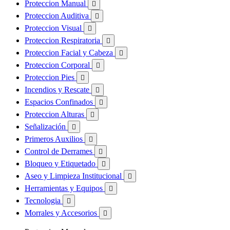
Proteccion Manual

Proteccion Auditiva

Proteccion Visual

Proteccion Respiratoria

Proteccion Facial y Cabeza

Proteccion Corporal

Proteccion Pies

Incendios y Rescate

Espacios Confinados

Proteccion Alturas

Señalización

Primeros Auxilios

Control de Derrames

Bloqueo y Etiquetado

Aseo y Limpieza Institucional

Herramientas y Equipos

Tecnologia

Morrales y Accesorios
