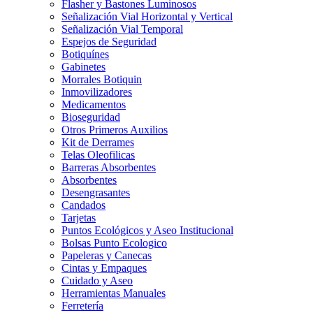
Flasher y Bastones Luminosos
Señalización Vial Horizontal y Vertical
Señalización Vial Temporal
Espejos de Seguridad
Botiquínes
Gabinetes
Morrales Botiquin
Inmovilizadores
Medicamentos
Bioseguridad
Otros Primeros Auxilios
Kit de Derrames
Telas Oleofilicas
Barreras Absorbentes
Absorbentes
Desengrasantes
Candados
Tarjetas
Puntos Ecológicos y Aseo Institucional
Bolsas Punto Ecologico
Papeleras y Canecas
Cintas y Empaques
Cuidado y Aseo
Herramientas Manuales
Ferretería