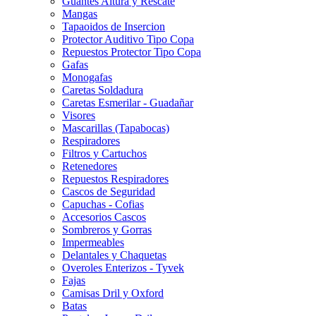
Guantes Altura y Rescate
Mangas
Tapaoidos de Insercion
Protector Auditivo Tipo Copa
Repuestos Protector Tipo Copa
Gafas
Monogafas
Caretas Soldadura
Caretas Esmerilar - Guadañar
Visores
Mascarillas (Tapabocas)
Respiradores
Filtros y Cartuchos
Retenedores
Repuestos Respiradores
Cascos de Seguridad
Capuchas - Cofias
Accesorios Cascos
Sombreros y Gorras
Impermeables
Delantales y Chaquetas
Overoles Enterizos - Tyvek
Fajas
Camisas Dril y Oxford
Batas