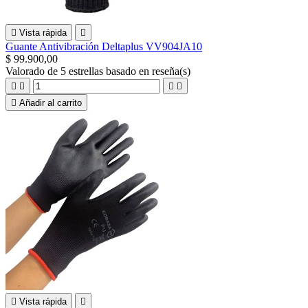

Vista rápida

Guante Antivibración Deltaplus VV904JA10
$ 99.900,00
Valorado
de 5 estrellas basado en
reseña(s)





Añadir al carrito

Vista rápida
