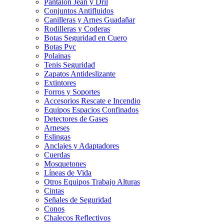
Pantalon Jean y Dril
Conjuntos Antifluidos
Canilleras y Arnes Guadañar
Rodilleras y Coderas
Botas Seguridad en Cuero
Botas Pvc
Polainas
Tenis Seguridad
Zapatos Antideslizante
Extintores
Forros y Soportes
Accesorios Rescate e Incendio
Equipos Espacios Confinados
Detectores de Gases
Arneses
Eslingas
Anclajes y Adaptadores
Cuerdas
Mosquetones
Líneas de Vida
Otros Equipos Trabajo Alturas
Cintas
Señales de Seguridad
Conos
Chalecos Reflectivos