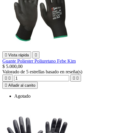

Vista rápida

Guante Poliester Poliuretano Febe Kim
$ 5.000,00
Valorado
de 5 estrellas basado en
reseña(s)





Añadir al carrito
Agotado