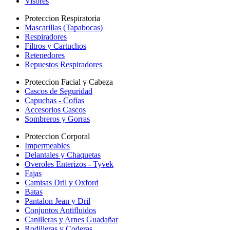
Visores
Proteccion Respiratoria
Mascarillas (Tapabocas)
Respiradores
Filtros y Cartuchos
Retenedores
Repuestos Respiradores
Proteccion Facial y Cabeza
Cascos de Seguridad
Capuchas - Cofias
Accesorios Cascos
Sombreros y Gorras
Proteccion Corporal
Impermeables
Delantales y Chaquetas
Overoles Enterizos - Tyvek
Fajas
Camisas Dril y Oxford
Batas
Pantalon Jean y Dril
Conjuntos Antifluidos
Canilleras y Arnes Guadañar
Rodilleras y Coderas