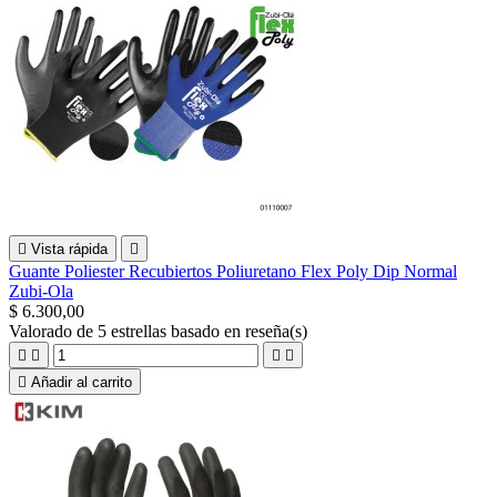

Vista rápida

Guante Poliester Recubiertos Poliuretano Flex Poly Dip Normal
Zubi-Ola
$ 6.300,00
Valorado
de 5 estrellas basado en
reseña(s)





Añadir al carrito