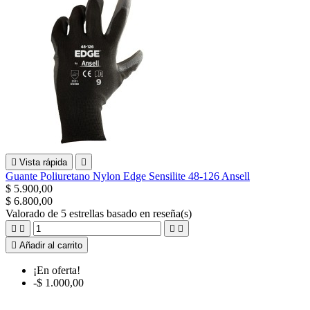

Vista rápida

Guante Poliuretano Nylon Edge Sensilite 48-126 Ansell
$ 5.900,00
$ 6.800,00
Valorado
de 5 estrellas basado en
reseña(s)





Añadir al carrito
¡En oferta!
-$ 1.000,00