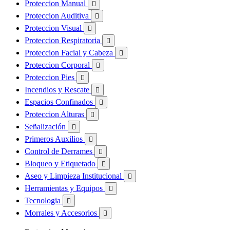
Proteccion Manual

Proteccion Auditiva

Proteccion Visual

Proteccion Respiratoria

Proteccion Facial y Cabeza

Proteccion Corporal

Proteccion Pies

Incendios y Rescate

Espacios Confinados

Proteccion Alturas

Señalización

Primeros Auxilios

Control de Derrames

Bloqueo y Etiquetado

Aseo y Limpieza Institucional

Herramientas y Equipos

Tecnologia

Morrales y Accesorios
