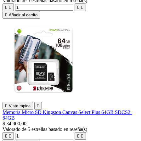
Valorado
de 5 estrellas basado en
reseña(s)





Añadir al carrito

Vista rápida

Memoria Micro SD Kingston Canvas Select Plus 64GB SDCS2-
64GB
$ 34.900,00
Valorado
de 5 estrellas basado en
reseña(s)



