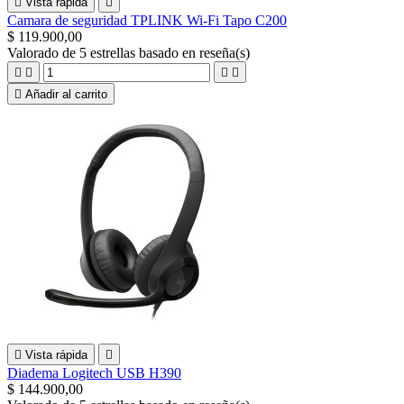

Vista rápida

Camara de seguridad TPLINK Wi-Fi Tapo C200
$ 119.900,00
Valorado
de 5 estrellas basado en
reseña(s)





Añadir al carrito

Vista rápida

Diadema Logitech USB H390
$ 144.900,00