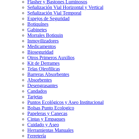
Flasher y Bastones Luminosos
Señalización Vial Horizontal y Vertical
Señalización Vial Temporal
Espejos de Seguridad
Botiquínes
Gabinetes
Morrales Botiquin
Inmovilizadores
Medicamentos
Bioseguridad
Otros Primeros Auxilios
Kit de Derrames
Telas Oleofilicas
Barreras Absorbentes
Absorbentes
Desengrasantes
Candados
Tarjetas
Puntos Ecológicos y Aseo Institucional
Bolsas Punto Ecologico
Papeleras y Canecas
Cintas y Empaques
Cuidado y Aseo
Herramientas Manuales
Ferretería