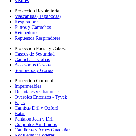
Visores
Proteccion Respiratoria
Mascarillas (Tapabocas)
Respiradores
Filtros y Cartuchos
Retenedores
Repuestos Respiradores
Proteccion Facial y Cabeza
Cascos de Seguridad
Capuchas - Cofias
Accesorios Cascos
Sombreros y Gorras
Proteccion Corporal
Impermeables
Delantales y Chaquetas
Overoles Enterizos - Tyvek
Fajas
Camisas Dril y Oxford
Batas
Pantalon Jean y Dril
Conjuntos Antifluidos
Canilleras y Arnes Guadañar
Rodilleras y Coderas