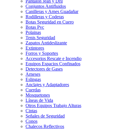
Pantalon Jean y Dril
Conjuntos Antifluidos
Canilleras y Arnes Guadañar
Rodilleras y Coderas
Botas Seguridad en Cuero
Botas Pvc
Polainas
Tenis Seguridad
Zapatos Antideslizante
Extintores
Forros y Soportes
Accesorios Rescate e Incendio
Equipos Espacios Confinados
Detectores de Gases
Arneses
Eslingas
Anclajes y Adaptadores
Cuerdas
Mosquetones
Líneas de Vida
Otros Equipos Trabajo Alturas
Cintas
Señales de Seguridad
Conos
Chalecos Reflectivos