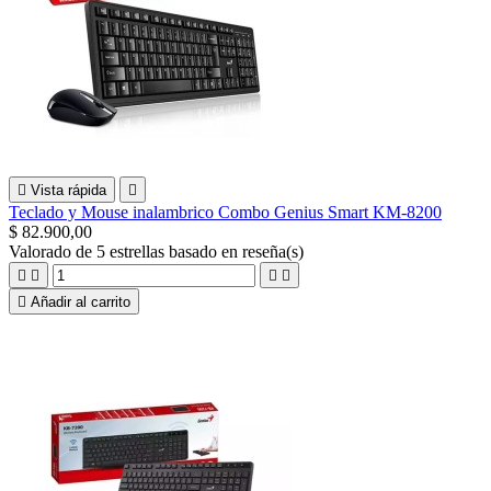

Vista rápida

Teclado y Mouse inalambrico Combo Genius Smart KM-8200
$ 82.900,00
Valorado
de 5 estrellas basado en
reseña(s)





Añadir al carrito