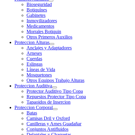
Bioseguridad
Botiquínes
Gabinetes
Inmovilizadores
Medicamentos
Morrales Botiquin
Otros Primeros Auxilios
Proteccion Alturas
Anclajes y Adaptadores
Arneses
Cuerdas
Eslingas
Líneas de Vida
Mosquetones
Otros Equipos Trabajo Alturas
Proteccion Auditiva
Protector Auditivo Tipo Copa
Repuestos Protector Tipo Copa
Tapaoidos de Insercion
Proteccion Corporal
Batas
Camisas Dril y Oxford
Canilleras y Arnes Guadañar
Conjuntos Antifluidos
Delantales y Chaquetas