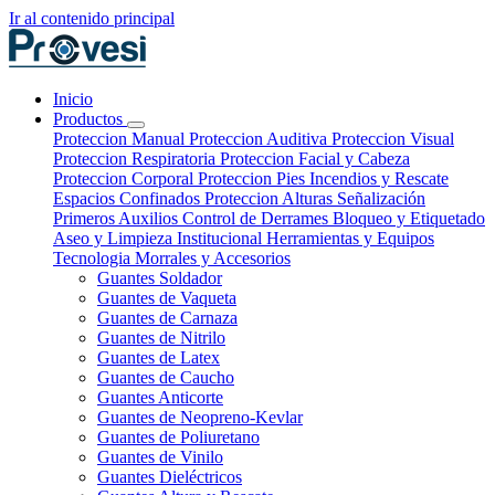
Ir al contenido principal
Inicio
Productos
Proteccion Manual
Proteccion Auditiva
Proteccion Visual
Proteccion Respiratoria
Proteccion Facial y Cabeza
Proteccion Corporal
Proteccion Pies
Incendios y Rescate
Espacios Confinados
Proteccion Alturas
Señalización
Primeros Auxilios
Control de Derrames
Bloqueo y Etiquetado
Aseo y Limpieza Institucional
Herramientas y Equipos
Tecnologia
Morrales y Accesorios
Guantes Soldador
Guantes de Vaqueta
Guantes de Carnaza
Guantes de Nitrilo
Guantes de Latex
Guantes de Caucho
Guantes Anticorte
Guantes de Neopreno-Kevlar
Guantes de Poliuretano
Guantes de Vinilo
Guantes Dieléctricos