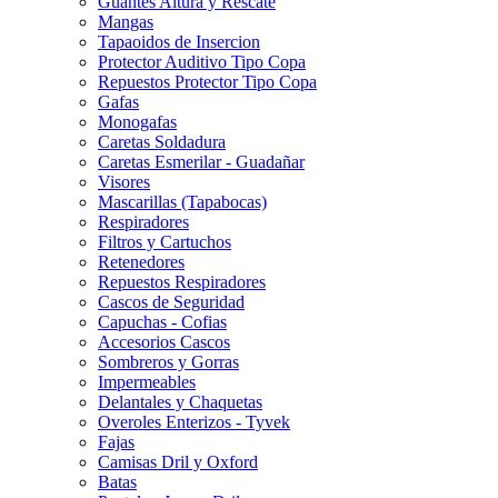
Guantes Altura y Rescate
Mangas
Tapaoidos de Insercion
Protector Auditivo Tipo Copa
Repuestos Protector Tipo Copa
Gafas
Monogafas
Caretas Soldadura
Caretas Esmerilar - Guadañar
Visores
Mascarillas (Tapabocas)
Respiradores
Filtros y Cartuchos
Retenedores
Repuestos Respiradores
Cascos de Seguridad
Capuchas - Cofias
Accesorios Cascos
Sombreros y Gorras
Impermeables
Delantales y Chaquetas
Overoles Enterizos - Tyvek
Fajas
Camisas Dril y Oxford
Batas