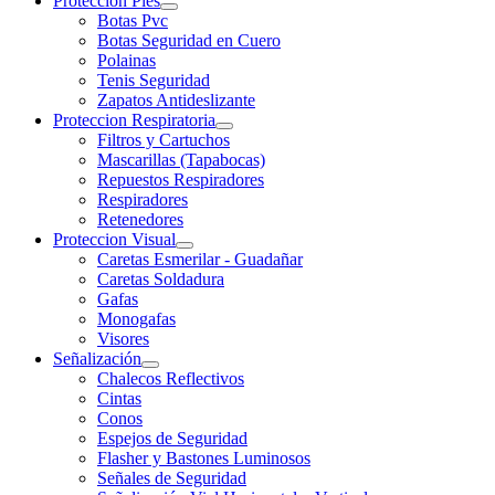
Proteccion Pies
Botas Pvc
Botas Seguridad en Cuero
Polainas
Tenis Seguridad
Zapatos Antideslizante
Proteccion Respiratoria
Filtros y Cartuchos
Mascarillas (Tapabocas)
Repuestos Respiradores
Respiradores
Retenedores
Proteccion Visual
Caretas Esmerilar - Guadañar
Caretas Soldadura
Gafas
Monogafas
Visores
Señalización
Chalecos Reflectivos
Cintas
Conos
Espejos de Seguridad
Flasher y Bastones Luminosos
Señales de Seguridad