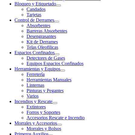
Bloqueo y Etiquetado
Candados
Tarjetas
Control de Derrames
Absorbentes
Barreras Absorbentes
Desengrasantes
Kit de Derrames
Telas Oleofilicas
Espacios Confinados
Detectores de Gases
Equipos Espacios Confinados
Herramientas y Equipos
Ferretería
Herramientas Manuales
Linternas
Pinturas y Pegantes
Varios
Incendios y Rescate
Extintores
Forros y Soportes
Accesorios Rescate e Incendio
Morrales y Accesorios
Morrales y Bolsos
Primeros Auxilios