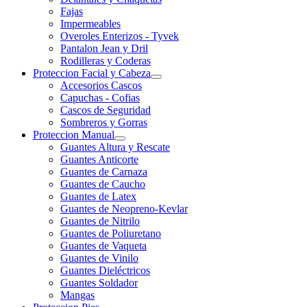
Fajas
Impermeables
Overoles Enterizos - Tyvek
Pantalon Jean y Dril
Rodilleras y Coderas
Proteccion Facial y Cabeza
Accesorios Cascos
Capuchas - Cofias
Cascos de Seguridad
Sombreros y Gorras
Proteccion Manual
Guantes Altura y Rescate
Guantes Anticorte
Guantes de Carnaza
Guantes de Caucho
Guantes de Latex
Guantes de Neopreno-Kevlar
Guantes de Nitrilo
Guantes de Poliuretano
Guantes de Vaqueta
Guantes de Vinilo
Guantes Dieléctricos
Guantes Soldador
Mangas