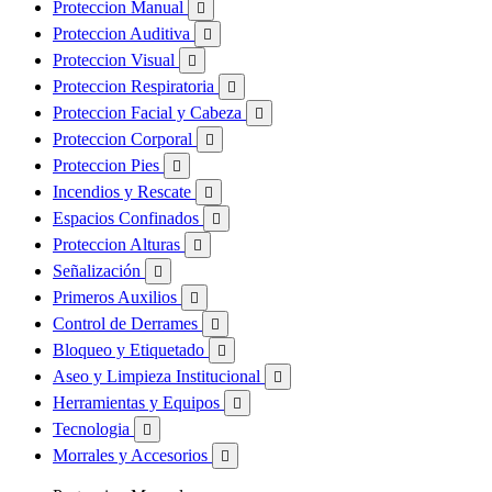
Proteccion Manual

Proteccion Auditiva

Proteccion Visual

Proteccion Respiratoria

Proteccion Facial y Cabeza

Proteccion Corporal

Proteccion Pies

Incendios y Rescate

Espacios Confinados

Proteccion Alturas

Señalización

Primeros Auxilios

Control de Derrames

Bloqueo y Etiquetado

Aseo y Limpieza Institucional

Herramientas y Equipos

Tecnologia

Morrales y Accesorios
