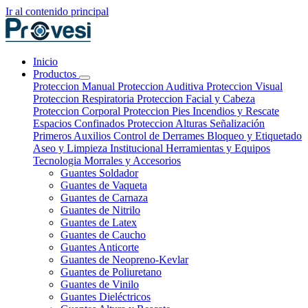
Ir al contenido principal
Inicio
Productos
Proteccion Manual
Proteccion Auditiva
Proteccion Visual
Proteccion Respiratoria
Proteccion Facial y Cabeza
Proteccion Corporal
Proteccion Pies
Incendios y Rescate
Espacios Confinados
Proteccion Alturas
Señalización
Primeros Auxilios
Control de Derrames
Bloqueo y Etiquetado
Aseo y Limpieza Institucional
Herramientas y Equipos
Tecnologia
Morrales y Accesorios
Guantes Soldador
Guantes de Vaqueta
Guantes de Carnaza
Guantes de Nitrilo
Guantes de Latex
Guantes de Caucho
Guantes Anticorte
Guantes de Neopreno-Kevlar
Guantes de Poliuretano
Guantes de Vinilo
Guantes Dieléctricos