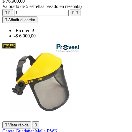
$ 76.900,00
Valorado
de 5 estrellas basado en
reseña(s)





Añadir al carrito
¡En oferta!
-$ 6.000,00

Vista rápida

Careta Guadañar Malla RWK