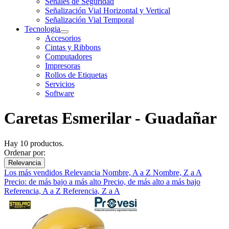
Señales de Seguridad
Señalización Vial Horizontal y Vertical
Señalización Vial Temporal
Tecnologia
Accesorios
Cintas y Ribbons
Computadores
Impresoras
Rollos de Etiquetas
Servicios
Software
Caretas Esmerilar - Guadañar
Hay 10 productos.
Ordenar por:
Relevancia
Los más vendidos
Relevancia
Nombre, A a Z
Nombre, Z a A
Precio: de más bajo a más alto
Precio, de más alto a más bajo
Referencia, A a Z
Referencia, Z a A