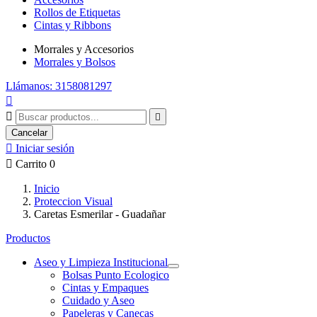
Rollos de Etiquetas
Cintas y Ribbons
Morrales y Accesorios
Morrales y Bolsos
Llámanos: 3158081297



Cancelar

Iniciar sesión

Carrito
0
Inicio
Proteccion Visual
Caretas Esmerilar - Guadañar
Productos
Aseo y Limpieza Institucional
Bolsas Punto Ecologico
Cintas y Empaques
Cuidado y Aseo
Papeleras y Canecas