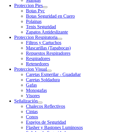
Mangas
Proteccion Pies
Botas Pvc
Botas Seguridad en Cuero
Polainas
Tenis Seguridad
Zapatos Antideslizante
Proteccion Respiratoria
Filtros y Cartuchos
Mascarillas (Tapabocas)
Repuestos Respiradores
Respiradores
Retenedores
Proteccion Visual
Caretas Esmerilar - Guadañar
Caretas Soldadura
Gafas
Monogafas
Visores
Señalización
Chalecos Reflectivos
Cintas
Conos
Espejos de Seguridad
Flasher y Bastones Luminosos