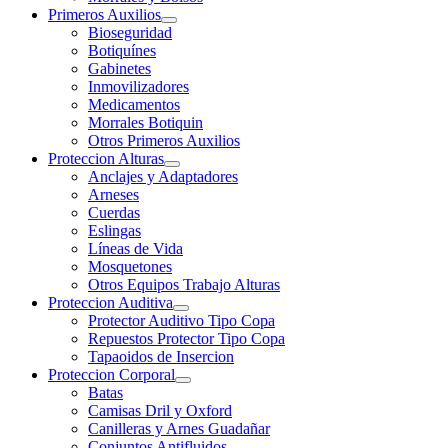
Primeros Auxilios
Bioseguridad
Botiquínes
Gabinetes
Inmovilizadores
Medicamentos
Morrales Botiquin
Otros Primeros Auxilios
Proteccion Alturas
Anclajes y Adaptadores
Arneses
Cuerdas
Eslingas
Líneas de Vida
Mosquetones
Otros Equipos Trabajo Alturas
Proteccion Auditiva
Protector Auditivo Tipo Copa
Repuestos Protector Tipo Copa
Tapaoidos de Insercion
Proteccion Corporal
Batas
Camisas Dril y Oxford
Canilleras y Arnes Guadañar
Conjuntos Antifluidos