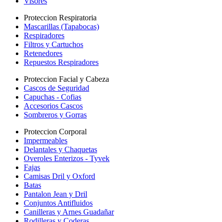
Visores
Proteccion Respiratoria
Mascarillas (Tapabocas)
Respiradores
Filtros y Cartuchos
Retenedores
Repuestos Respiradores
Proteccion Facial y Cabeza
Cascos de Seguridad
Capuchas - Cofias
Accesorios Cascos
Sombreros y Gorras
Proteccion Corporal
Impermeables
Delantales y Chaquetas
Overoles Enterizos - Tyvek
Fajas
Camisas Dril y Oxford
Batas
Pantalon Jean y Dril
Conjuntos Antifluidos
Canilleras y Arnes Guadañar
Rodilleras y Coderas