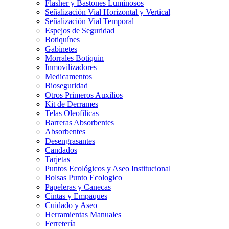
Flasher y Bastones Luminosos
Señalización Vial Horizontal y Vertical
Señalización Vial Temporal
Espejos de Seguridad
Botiquínes
Gabinetes
Morrales Botiquin
Inmovilizadores
Medicamentos
Bioseguridad
Otros Primeros Auxilios
Kit de Derrames
Telas Oleofilicas
Barreras Absorbentes
Absorbentes
Desengrasantes
Candados
Tarjetas
Puntos Ecológicos y Aseo Institucional
Bolsas Punto Ecologico
Papeleras y Canecas
Cintas y Empaques
Cuidado y Aseo
Herramientas Manuales
Ferretería