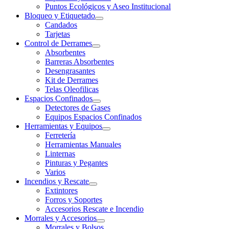
Puntos Ecológicos y Aseo Institucional
Bloqueo y Etiquetado
Candados
Tarjetas
Control de Derrames
Absorbentes
Barreras Absorbentes
Desengrasantes
Kit de Derrames
Telas Oleofilicas
Espacios Confinados
Detectores de Gases
Equipos Espacios Confinados
Herramientas y Equipos
Ferretería
Herramientas Manuales
Linternas
Pinturas y Pegantes
Varios
Incendios y Rescate
Extintores
Forros y Soportes
Accesorios Rescate e Incendio
Morrales y Accesorios
Morrales y Bolsos