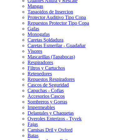
Guantes Altura y Rescate
Mangas
Tapaoidos de Insercion
Protector Auditivo Tipo Copa
Repuestos Protector Tipo Copa
Gafas
Monogafas
Caretas Soldadura
Caretas Esmerilar - Guadañar
Visores
Mascarillas (Tapabocas)
Respiradores
Filtros y Cartuchos
Retenedores
Repuestos Respiradores
Cascos de Seguridad
Capuchas - Cofias
Accesorios Cascos
Sombreros y Gorras
Impermeables
Delantales y Chaquetas
Overoles Enterizos - Tyvek
Fajas
Camisas Dril y Oxford
Batas