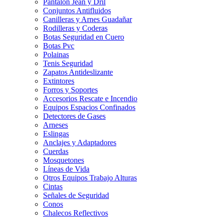
Pantalon Jean y Dril
Conjuntos Antifluidos
Canilleras y Arnes Guadañar
Rodilleras y Coderas
Botas Seguridad en Cuero
Botas Pvc
Polainas
Tenis Seguridad
Zapatos Antideslizante
Extintores
Forros y Soportes
Accesorios Rescate e Incendio
Equipos Espacios Confinados
Detectores de Gases
Arneses
Eslingas
Anclajes y Adaptadores
Cuerdas
Mosquetones
Líneas de Vida
Otros Equipos Trabajo Alturas
Cintas
Señales de Seguridad
Conos
Chalecos Reflectivos