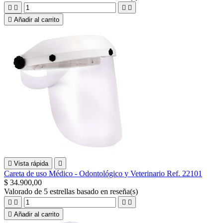





Añadir al carrito

Vista rápida

Careta de uso Médico - Odontológico y Veterinario Ref. 22101
$ 34.900,00
Valorado
de 5 estrellas basado en
reseña(s)





Añadir al carrito