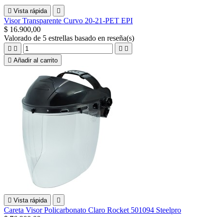

Vista rápida

Visor Transparente Curvo 20-21-PET EPI
$ 16.900,00
Valorado
de 5 estrellas basado en
reseña(s)





Añadir al carrito

Vista rápida

Careta Visor Policarbonato Claro Rocket 501094 Steelpro