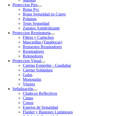
Mangas
Proteccion Pies
Botas Pvc
Botas Seguridad en Cuero
Polainas
Tenis Seguridad
Zapatos Antideslizante
Proteccion Respiratoria
Filtros y Cartuchos
Mascarillas (Tapabocas)
Repuestos Respiradores
Respiradores
Retenedores
Proteccion Visual
Caretas Esmerilar - Guadañar
Caretas Soldadura
Gafas
Monogafas
Visores
Señalización
Chalecos Reflectivos
Cintas
Conos
Espejos de Seguridad
Flasher y Bastones Luminosos