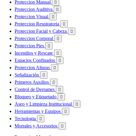
Proteccion Manual

Proteccion Auditiva

Proteccion Visual

Proteccion Respiratoria

Proteccion Facial y Cabeza

Proteccion Corporal

Proteccion Pies

Incendios y Rescate

Espacios Confinados

Proteccion Alturas

Señalización

Primeros Auxilios

Control de Derrames

Bloqueo y Etiquetado

Aseo y Limpieza Institucional

Herramientas y Equipos

Tecnologia

Morrales y Accesorios
