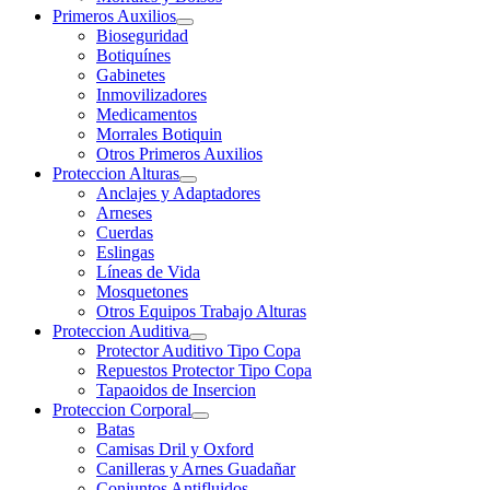
Primeros Auxilios
Bioseguridad
Botiquínes
Gabinetes
Inmovilizadores
Medicamentos
Morrales Botiquin
Otros Primeros Auxilios
Proteccion Alturas
Anclajes y Adaptadores
Arneses
Cuerdas
Eslingas
Líneas de Vida
Mosquetones
Otros Equipos Trabajo Alturas
Proteccion Auditiva
Protector Auditivo Tipo Copa
Repuestos Protector Tipo Copa
Tapaoidos de Insercion
Proteccion Corporal
Batas
Camisas Dril y Oxford
Canilleras y Arnes Guadañar
Conjuntos Antifluidos