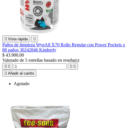

Vista rápida

Paños de limpieza WypAll X70 Rollo Regular con Power Pockets x
88 paños 30242846 Kimberly
$ 43.900,00
Valorado
de 5 estrellas basado en
reseña(s)





Añadir al carrito
Agotado