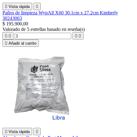

Vista rápida

Paños de limpieza WypAll X60 30.1cm x 27.2cm Kimberly
30243063
$ 195.900,00
Valorado
de 5 estrellas basado en
reseña(s)





Añadir al carrito

Vista rápida
