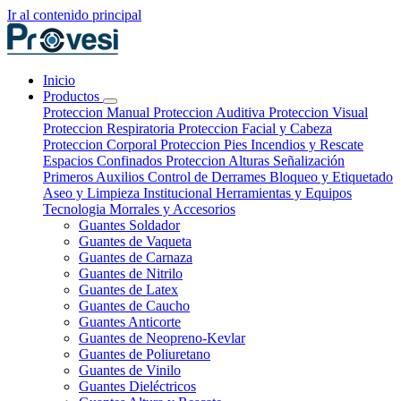
Ir al contenido principal
Inicio
Productos
Proteccion Manual
Proteccion Auditiva
Proteccion Visual
Proteccion Respiratoria
Proteccion Facial y Cabeza
Proteccion Corporal
Proteccion Pies
Incendios y Rescate
Espacios Confinados
Proteccion Alturas
Señalización
Primeros Auxilios
Control de Derrames
Bloqueo y Etiquetado
Aseo y Limpieza Institucional
Herramientas y Equipos
Tecnologia
Morrales y Accesorios
Guantes Soldador
Guantes de Vaqueta
Guantes de Carnaza
Guantes de Nitrilo
Guantes de Latex
Guantes de Caucho
Guantes Anticorte
Guantes de Neopreno-Kevlar
Guantes de Poliuretano
Guantes de Vinilo
Guantes Dieléctricos