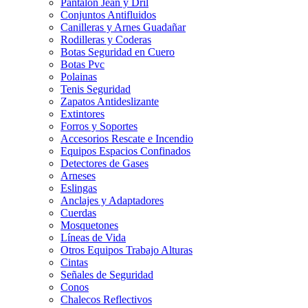
Pantalon Jean y Dril
Conjuntos Antifluidos
Canilleras y Arnes Guadañar
Rodilleras y Coderas
Botas Seguridad en Cuero
Botas Pvc
Polainas
Tenis Seguridad
Zapatos Antideslizante
Extintores
Forros y Soportes
Accesorios Rescate e Incendio
Equipos Espacios Confinados
Detectores de Gases
Arneses
Eslingas
Anclajes y Adaptadores
Cuerdas
Mosquetones
Líneas de Vida
Otros Equipos Trabajo Alturas
Cintas
Señales de Seguridad
Conos
Chalecos Reflectivos