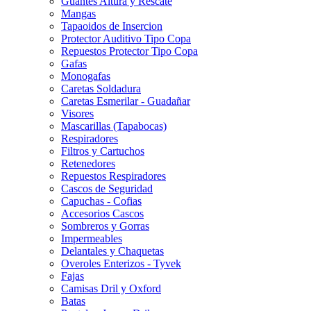
Guantes Altura y Rescate
Mangas
Tapaoidos de Insercion
Protector Auditivo Tipo Copa
Repuestos Protector Tipo Copa
Gafas
Monogafas
Caretas Soldadura
Caretas Esmerilar - Guadañar
Visores
Mascarillas (Tapabocas)
Respiradores
Filtros y Cartuchos
Retenedores
Repuestos Respiradores
Cascos de Seguridad
Capuchas - Cofias
Accesorios Cascos
Sombreros y Gorras
Impermeables
Delantales y Chaquetas
Overoles Enterizos - Tyvek
Fajas
Camisas Dril y Oxford
Batas