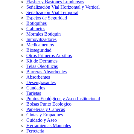
Flasher y Bastones Luminosos
Señalización Vial Horizontal y Vertical
Señalización Vial Temporal
Espejos de Seguridad
Botiquínes
Gabinetes
Morrales Botiquin
Inmovilizadores
Medicamentos
Bioseguridad
Otros Primeros Auxilios
Kit de Derrames
Telas Oleofilicas
Barreras Absorbentes
Absorbentes
Desengrasantes
Candados
Tarjetas
Puntos Ecológicos y Aseo Institucional
Bolsas Punto Ecologico
Papeleras y Canecas
Cintas y Empaques
Cuidado y Aseo
Herramientas Manuales
Ferretería