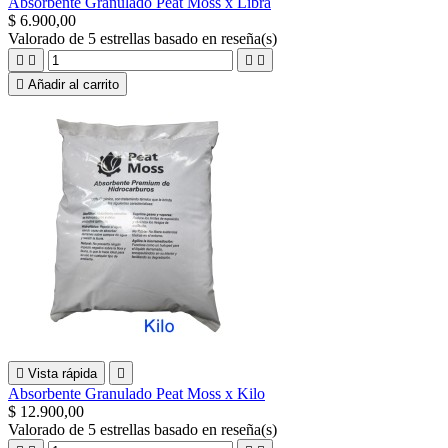
Absorbente Granulado Peat Moss x Libra
$ 6.900,00
Valorado
de 5 estrellas basado en
reseña(s)





Añadir al carrito

Vista rápida

Absorbente Granulado Peat Moss x Kilo
$ 12.900,00
Valorado
de 5 estrellas basado en
reseña(s)