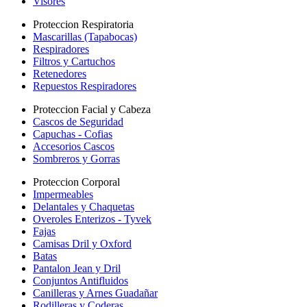
Visores
Proteccion Respiratoria
Mascarillas (Tapabocas)
Respiradores
Filtros y Cartuchos
Retenedores
Repuestos Respiradores
Proteccion Facial y Cabeza
Cascos de Seguridad
Capuchas - Cofias
Accesorios Cascos
Sombreros y Gorras
Proteccion Corporal
Impermeables
Delantales y Chaquetas
Overoles Enterizos - Tyvek
Fajas
Camisas Dril y Oxford
Batas
Pantalon Jean y Dril
Conjuntos Antifluidos
Canilleras y Arnes Guadañar
Rodilleras y Coderas