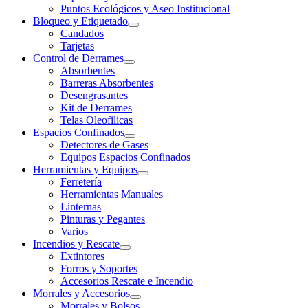
Puntos Ecológicos y Aseo Institucional
Bloqueo y Etiquetado
Candados
Tarjetas
Control de Derrames
Absorbentes
Barreras Absorbentes
Desengrasantes
Kit de Derrames
Telas Oleofilicas
Espacios Confinados
Detectores de Gases
Equipos Espacios Confinados
Herramientas y Equipos
Ferretería
Herramientas Manuales
Linternas
Pinturas y Pegantes
Varios
Incendios y Rescate
Extintores
Forros y Soportes
Accesorios Rescate e Incendio
Morrales y Accesorios
Morrales y Bolsos