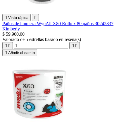

Vista rápida

Paños de limpieza WypAll X80 Rollo x 80 paños 30242837
Kimberly
$ 59.900,00
Valorado
de 5 estrellas basado en
reseña(s)





Añadir al carrito