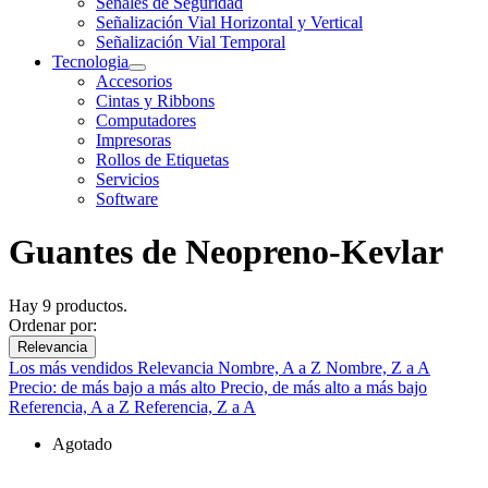
Señales de Seguridad
Señalización Vial Horizontal y Vertical
Señalización Vial Temporal
Tecnologia
Accesorios
Cintas y Ribbons
Computadores
Impresoras
Rollos de Etiquetas
Servicios
Software
Guantes de Neopreno-Kevlar
Hay 9 productos.
Ordenar por:
Relevancia
Los más vendidos
Relevancia
Nombre, A a Z
Nombre, Z a A
Precio: de más bajo a más alto
Precio, de más alto a más bajo
Referencia, A a Z
Referencia, Z a A
Agotado