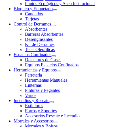
Puntos Ecológicos y Aseo Institucional
Bloqueo y Etiquetado
Candados
Tarjetas
Control de Derrames
Absorbentes
Barreras Absorbentes
Desengrasantes
Kit de Derrames
Telas Oleofilicas
Espacios Confinados
Detectores de Gases
Equipos Espacios Confinados
Herramientas y Equipos
Ferretería
Herramientas Manuales
Linternas
Pinturas y Pegantes
Varios
Incendios y Rescate
Extintores
Forros y Soportes
Accesorios Rescate e Incendio
Morrales y Accesorios
Morrales y Bolsos