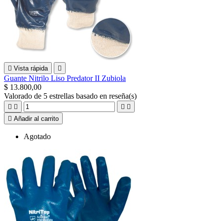

Vista rápida

Guante Nitrilo Liso Predator II Zubiola
$ 13.800,00
Valorado
de 5 estrellas basado en
reseña(s)





Añadir al carrito
Agotado