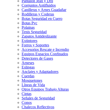
Pantalon Jean y Dril
Conjuntos Antifluidos
Canilleras y Arnes Guadañar
Rodilleras y Coderas
Botas Seguridad en Cuero
Botas Pvc
Polainas
Tenis Seguridad
Zapatos Antideslizante
Extintores
Forros y Soportes
Accesorios Rescate e Incendio
Equipos Espacios Confinados
Detectores de Gases
Arneses
Eslingas
Anclajes y Adaptadores
Cuerdas
Mosquetones
Líneas de Vida
Otros Equipos Trabajo Alturas
Cintas
Señales de Seguridad
Conos
Chalecos Reflectivos