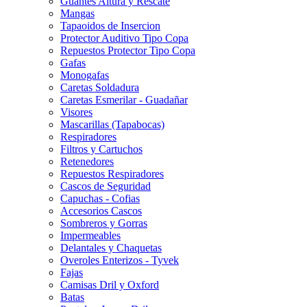
Guantes Altura y Rescate
Mangas
Tapaoidos de Insercion
Protector Auditivo Tipo Copa
Repuestos Protector Tipo Copa
Gafas
Monogafas
Caretas Soldadura
Caretas Esmerilar - Guadañar
Visores
Mascarillas (Tapabocas)
Respiradores
Filtros y Cartuchos
Retenedores
Repuestos Respiradores
Cascos de Seguridad
Capuchas - Cofias
Accesorios Cascos
Sombreros y Gorras
Impermeables
Delantales y Chaquetas
Overoles Enterizos - Tyvek
Fajas
Camisas Dril y Oxford
Batas