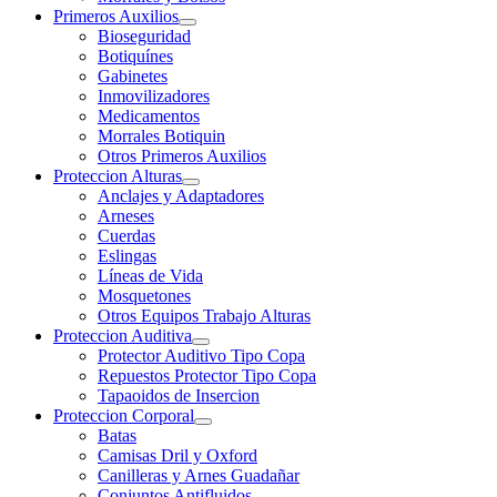
Primeros Auxilios
Bioseguridad
Botiquínes
Gabinetes
Inmovilizadores
Medicamentos
Morrales Botiquin
Otros Primeros Auxilios
Proteccion Alturas
Anclajes y Adaptadores
Arneses
Cuerdas
Eslingas
Líneas de Vida
Mosquetones
Otros Equipos Trabajo Alturas
Proteccion Auditiva
Protector Auditivo Tipo Copa
Repuestos Protector Tipo Copa
Tapaoidos de Insercion
Proteccion Corporal
Batas
Camisas Dril y Oxford
Canilleras y Arnes Guadañar
Conjuntos Antifluidos