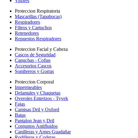
Visores
Proteccion Respiratoria
Mascarillas (Tapabocas)
Respiradores
Filtros y Cartuchos
Retenedores
Repuestos Respiradores
Proteccion Facial y Cabeza
Cascos de Seguridad
Capuchas - Cofias
Accesorios Cascos
Sombreros y Gorras
Proteccion Corporal
Impermeables
Delantales y Chaquetas
Overoles Enterizos - Tyvek
Fajas
Camisas Dril y Oxford
Batas
Pantalon Jean y Dril
Conjuntos Antifluidos
Canilleras y Arnes Guadañar
Rodilleras y Coderas