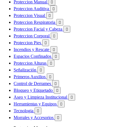
Proteccion Manual

Proteccion Auditiva

Proteccion Visual

Proteccion Respiratoria

Proteccion Facial y Cabeza

Proteccion Corporal

Proteccion Pies

Incendios y Rescate

Espacios Confinados

Proteccion Alturas

Señalización

Primeros Auxilios

Control de Derrames

Bloqueo y Etiquetado

Aseo y Limpieza Institucional

Herramientas y Equipos

Tecnologia

Morrales y Accesorios
