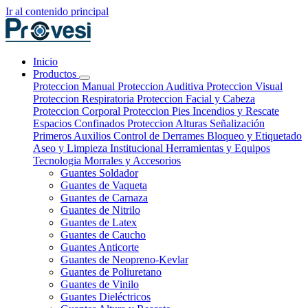
Ir al contenido principal
Inicio
Productos
Proteccion Manual
Proteccion Auditiva
Proteccion Visual
Proteccion Respiratoria
Proteccion Facial y Cabeza
Proteccion Corporal
Proteccion Pies
Incendios y Rescate
Espacios Confinados
Proteccion Alturas
Señalización
Primeros Auxilios
Control de Derrames
Bloqueo y Etiquetado
Aseo y Limpieza Institucional
Herramientas y Equipos
Tecnologia
Morrales y Accesorios
Guantes Soldador
Guantes de Vaqueta
Guantes de Carnaza
Guantes de Nitrilo
Guantes de Latex
Guantes de Caucho
Guantes Anticorte
Guantes de Neopreno-Kevlar
Guantes de Poliuretano
Guantes de Vinilo
Guantes Dieléctricos