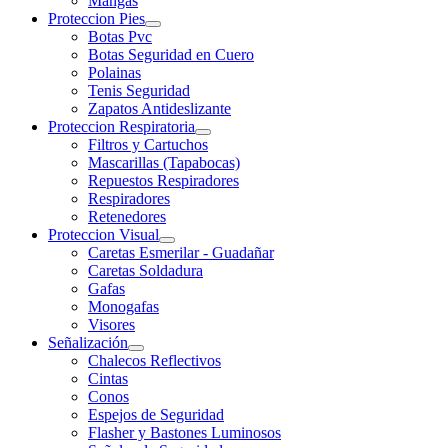
Mangas
Proteccion Pies
Botas Pvc
Botas Seguridad en Cuero
Polainas
Tenis Seguridad
Zapatos Antideslizante
Proteccion Respiratoria
Filtros y Cartuchos
Mascarillas (Tapabocas)
Repuestos Respiradores
Respiradores
Retenedores
Proteccion Visual
Caretas Esmerilar - Guadañar
Caretas Soldadura
Gafas
Monogafas
Visores
Señalización
Chalecos Reflectivos
Cintas
Conos
Espejos de Seguridad
Flasher y Bastones Luminosos