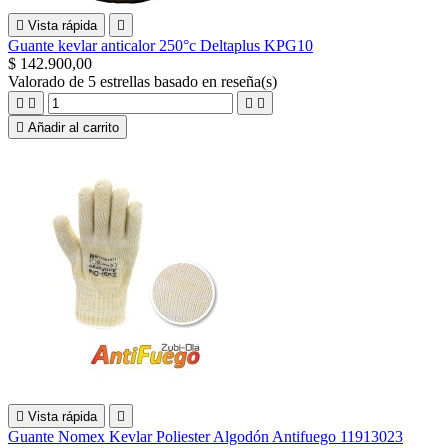

Vista rápida

Guante kevlar anticalor 250°c Deltaplus KPG10
$ 142.900,00
Valorado
de 5 estrellas basado en
reseña(s)





Añadir al carrito

Vista rápida

Guante Nomex Kevlar Poliester Algodón Antifuego 11913023