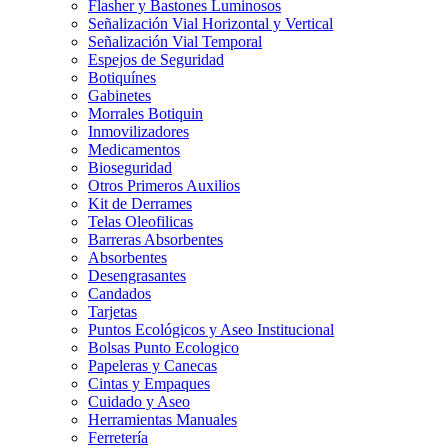
Flasher y Bastones Luminosos
Señalización Vial Horizontal y Vertical
Señalización Vial Temporal
Espejos de Seguridad
Botiquínes
Gabinetes
Morrales Botiquin
Inmovilizadores
Medicamentos
Bioseguridad
Otros Primeros Auxilios
Kit de Derrames
Telas Oleofilicas
Barreras Absorbentes
Absorbentes
Desengrasantes
Candados
Tarjetas
Puntos Ecológicos y Aseo Institucional
Bolsas Punto Ecologico
Papeleras y Canecas
Cintas y Empaques
Cuidado y Aseo
Herramientas Manuales
Ferretería