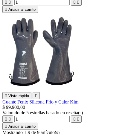





Añadir al carrito

Vista rápida

Guante Fenix Silicona Frio y Calor Kim
$ 99.900,00
Valorado
de 5 estrellas basado en
reseña(s)





Añadir al carrito
Mostrando 1-9 de 9 artículo(s)