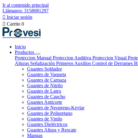
Ir al contenido principal
Llámanos: 3158081297

Iniciar sesión

Carrito
0
Inicio
Productos
Proteccion Manual
Proteccion Auditiva
Proteccion Visual
Prote
Alturas
Señalización
Primeros Auxilios
Control de Derrames
B
Guantes Soldador
Guantes de Vaqueta
Guantes de Carnaza
Guantes de Nitrilo
Guantes de Latex
Guantes de Caucho
Guantes Anticorte
Guantes de Neopreno-Kevlar
Guantes de Poliuretano
Guantes de Vinilo
Guantes Dieléctricos
Guantes Altura y Rescate
Mangas