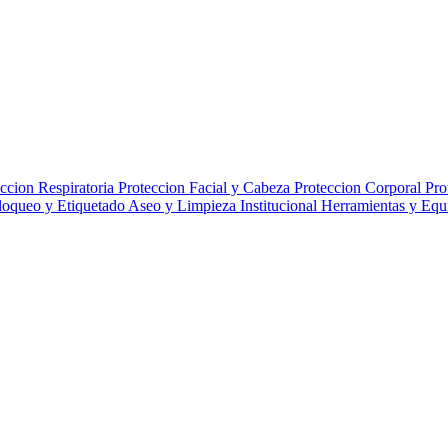
ccion Respiratoria
Proteccion Facial y Cabeza
Proteccion Corporal
Pro
loqueo y Etiquetado
Aseo y Limpieza Institucional
Herramientas y Eq