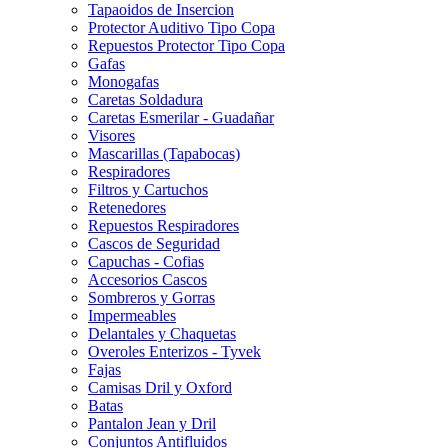
Tapaoidos de Insercion
Protector Auditivo Tipo Copa
Repuestos Protector Tipo Copa
Gafas
Monogafas
Caretas Soldadura
Caretas Esmerilar - Guadañar
Visores
Mascarillas (Tapabocas)
Respiradores
Filtros y Cartuchos
Retenedores
Repuestos Respiradores
Cascos de Seguridad
Capuchas - Cofias
Accesorios Cascos
Sombreros y Gorras
Impermeables
Delantales y Chaquetas
Overoles Enterizos - Tyvek
Fajas
Camisas Dril y Oxford
Batas
Pantalon Jean y Dril
Conjuntos Antifluidos