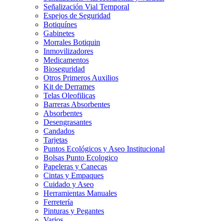
Señalización Vial Temporal
Espejos de Seguridad
Botiquínes
Gabinetes
Morrales Botiquin
Inmovilizadores
Medicamentos
Bioseguridad
Otros Primeros Auxilios
Kit de Derrames
Telas Oleofilicas
Barreras Absorbentes
Absorbentes
Desengrasantes
Candados
Tarjetas
Puntos Ecológicos y Aseo Institucional
Bolsas Punto Ecologico
Papeleras y Canecas
Cintas y Empaques
Cuidado y Aseo
Herramientas Manuales
Ferretería
Pinturas y Pegantes
Varios