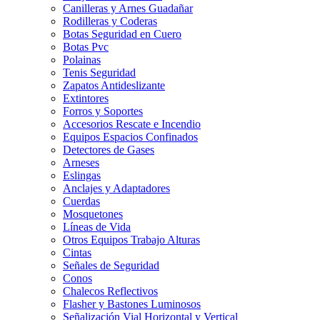
Canilleras y Arnes Guadañar
Rodilleras y Coderas
Botas Seguridad en Cuero
Botas Pvc
Polainas
Tenis Seguridad
Zapatos Antideslizante
Extintores
Forros y Soportes
Accesorios Rescate e Incendio
Equipos Espacios Confinados
Detectores de Gases
Arneses
Eslingas
Anclajes y Adaptadores
Cuerdas
Mosquetones
Líneas de Vida
Otros Equipos Trabajo Alturas
Cintas
Señales de Seguridad
Conos
Chalecos Reflectivos
Flasher y Bastones Luminosos
Señalización Vial Horizontal y Vertical