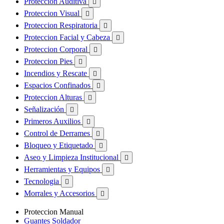
Proteccion Auditiva

Proteccion Visual

Proteccion Respiratoria

Proteccion Facial y Cabeza

Proteccion Corporal

Proteccion Pies

Incendios y Rescate

Espacios Confinados

Proteccion Alturas

Señalización

Primeros Auxilios

Control de Derrames

Bloqueo y Etiquetado

Aseo y Limpieza Institucional

Herramientas y Equipos

Tecnologia

Morrales y Accesorios

Proteccion Manual
Guantes Soldador