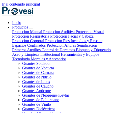
Ir al contenido principal
Inicio
Productos
Proteccion Manual
Proteccion Auditiva
Proteccion Visual
Proteccion Respiratoria
Proteccion Facial y Cabeza
Proteccion Corporal
Proteccion Pies
Incendios y Rescate
Espacios Confinados
Proteccion Alturas
Señalización
Primeros Auxilios
Control de Derrames
Bloqueo y Etiquetado
Aseo y Limpieza Institucional
Herramientas y Equipos
Tecnologia
Morrales y Accesorios
Guantes Soldador
Guantes de Vaqueta
Guantes de Carnaza
Guantes de Nitrilo
Guantes de Latex
Guantes de Caucho
Guantes Anticorte
Guantes de Neopreno-Kevlar
Guantes de Poliuretano
Guantes de Vinilo
Guantes Dieléctricos