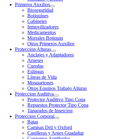
Primeros Auxilios
Bioseguridad
Botiquínes
Gabinetes
Inmovilizadores
Medicamentos
Morrales Botiquin
Otros Primeros Auxilios
Proteccion Alturas
Anclajes y Adaptadores
Arneses
Cuerdas
Eslingas
Líneas de Vida
Mosquetones
Otros Equipos Trabajo Alturas
Proteccion Auditiva
Protector Auditivo Tipo Copa
Repuestos Protector Tipo Copa
Tapaoidos de Insercion
Proteccion Corporal
Batas
Camisas Dril y Oxford
Canilleras y Arnes Guadañar
Conjuntos Antifluidos