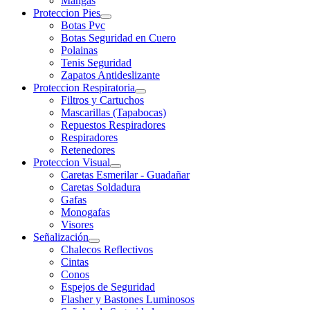
Mangas
Proteccion Pies
Botas Pvc
Botas Seguridad en Cuero
Polainas
Tenis Seguridad
Zapatos Antideslizante
Proteccion Respiratoria
Filtros y Cartuchos
Mascarillas (Tapabocas)
Repuestos Respiradores
Respiradores
Retenedores
Proteccion Visual
Caretas Esmerilar - Guadañar
Caretas Soldadura
Gafas
Monogafas
Visores
Señalización
Chalecos Reflectivos
Cintas
Conos
Espejos de Seguridad
Flasher y Bastones Luminosos