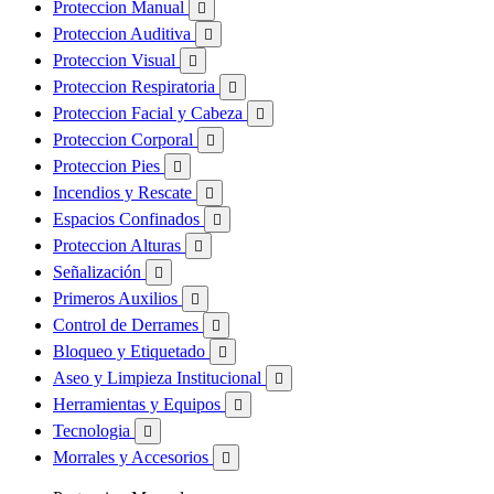
Proteccion Manual

Proteccion Auditiva

Proteccion Visual

Proteccion Respiratoria

Proteccion Facial y Cabeza

Proteccion Corporal

Proteccion Pies

Incendios y Rescate

Espacios Confinados

Proteccion Alturas

Señalización

Primeros Auxilios

Control de Derrames

Bloqueo y Etiquetado

Aseo y Limpieza Institucional

Herramientas y Equipos

Tecnologia

Morrales y Accesorios
