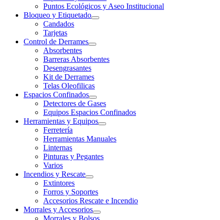
Puntos Ecológicos y Aseo Institucional
Bloqueo y Etiquetado
Candados
Tarjetas
Control de Derrames
Absorbentes
Barreras Absorbentes
Desengrasantes
Kit de Derrames
Telas Oleofilicas
Espacios Confinados
Detectores de Gases
Equipos Espacios Confinados
Herramientas y Equipos
Ferretería
Herramientas Manuales
Linternas
Pinturas y Pegantes
Varios
Incendios y Rescate
Extintores
Forros y Soportes
Accesorios Rescate e Incendio
Morrales y Accesorios
Morrales y Bolsos