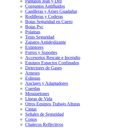
Pantalon Jean y Dril
Conjuntos Antifluidos
Canilleras y Arnes Guadañar
Rodilleras y Coderas
Botas Seguridad en Cuero
Botas Pvc
Polainas
Tenis Seguridad
Zapatos Antideslizante
Extintores
Forros y Soportes
Accesorios Rescate e Incendio
Equipos Espacios Confinados
Detectores de Gases
Arneses
Eslingas
Anclajes y Adaptadores
Cuerdas
Mosquetones
Líneas de Vida
Otros Equipos Trabajo Alturas
Cintas
Señales de Seguridad
Conos
Chalecos Reflectivos