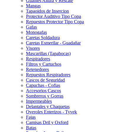
Guantes Altura y Rescate
Mangas
Tapaoidos de Insercion
Protector Auditivo Tipo Copa
Repuestos Protector Tipo Copa
Gafas
Monogafas
Caretas Soldadura
Caretas Esmerilar - Guadañar
Visores
Mascarillas (Tapabocas)
Respiradores
Filtros y Cartuchos
Retenedores
Repuestos Respiradores
Cascos de Seguridad
Capuchas - Cofias
Accesorios Cascos
Sombreros y Gorras
Impermeables
Delantales y Chaquetas
Overoles Enterizos - Tyvek
Fajas
Camisas Dril y Oxford
Batas