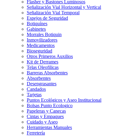
Flasher y Bastones Luminosos
Señalización Vial Horizontal y Vertical
Señalización Vial Temporal
Espejos de Seguridad
Botiquínes
Gabinetes
Morrales Botiquin
Inmovilizadores
Medicamentos
Bioseguridad
Otros Primeros Auxilios
Kit de Derrames
Telas Oleofilicas
Barreras Absorbentes
Absorbentes
Desengrasantes
Candados
Tarjetas
Puntos Ecológicos y Aseo Institucional
Bolsas Punto Ecologico
Papeleras y Canecas
Cintas y Empaques
Cuidado y Aseo
Herramientas Manuales
Ferretería