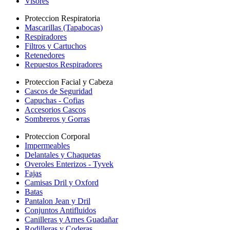
Visores
Proteccion Respiratoria
Mascarillas (Tapabocas)
Respiradores
Filtros y Cartuchos
Retenedores
Repuestos Respiradores
Proteccion Facial y Cabeza
Cascos de Seguridad
Capuchas - Cofias
Accesorios Cascos
Sombreros y Gorras
Proteccion Corporal
Impermeables
Delantales y Chaquetas
Overoles Enterizos - Tyvek
Fajas
Camisas Dril y Oxford
Batas
Pantalon Jean y Dril
Conjuntos Antifluidos
Canilleras y Arnes Guadañar
Rodilleras y Coderas