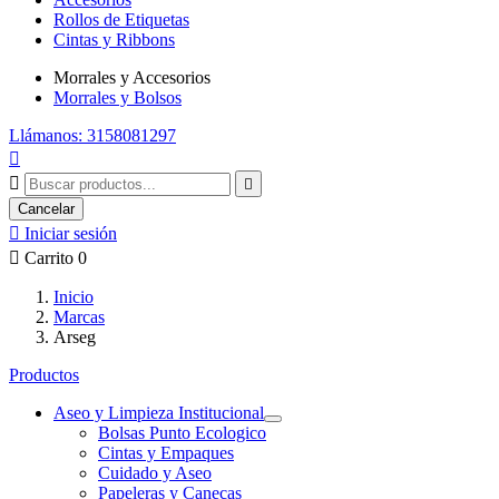
Rollos de Etiquetas
Cintas y Ribbons
Morrales y Accesorios
Morrales y Bolsos
Llámanos: 3158081297



Cancelar

Iniciar sesión

Carrito
0
Inicio
Marcas
Arseg
Productos
Aseo y Limpieza Institucional
Bolsas Punto Ecologico
Cintas y Empaques
Cuidado y Aseo
Papeleras y Canecas