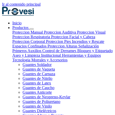
Ir al contenido principal
Inicio
Productos
Proteccion Manual
Proteccion Auditiva
Proteccion Visual
Proteccion Respiratoria
Proteccion Facial y Cabeza
Proteccion Corporal
Proteccion Pies
Incendios y Rescate
Espacios Confinados
Proteccion Alturas
Señalización
Primeros Auxilios
Control de Derrames
Bloqueo y Etiquetado
Aseo y Limpieza Institucional
Herramientas y Equipos
Tecnologia
Morrales y Accesorios
Guantes Soldador
Guantes de Vaqueta
Guantes de Carnaza
Guantes de Nitrilo
Guantes de Latex
Guantes de Caucho
Guantes Anticorte
Guantes de Neopreno-Kevlar
Guantes de Poliuretano
Guantes de Vinilo
Guantes Dieléctricos