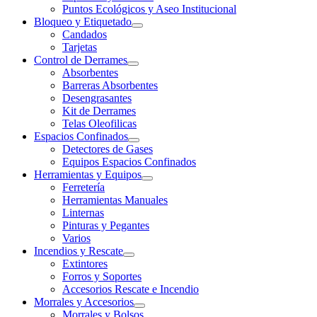
Puntos Ecológicos y Aseo Institucional
Bloqueo y Etiquetado
Candados
Tarjetas
Control de Derrames
Absorbentes
Barreras Absorbentes
Desengrasantes
Kit de Derrames
Telas Oleofilicas
Espacios Confinados
Detectores de Gases
Equipos Espacios Confinados
Herramientas y Equipos
Ferretería
Herramientas Manuales
Linternas
Pinturas y Pegantes
Varios
Incendios y Rescate
Extintores
Forros y Soportes
Accesorios Rescate e Incendio
Morrales y Accesorios
Morrales y Bolsos