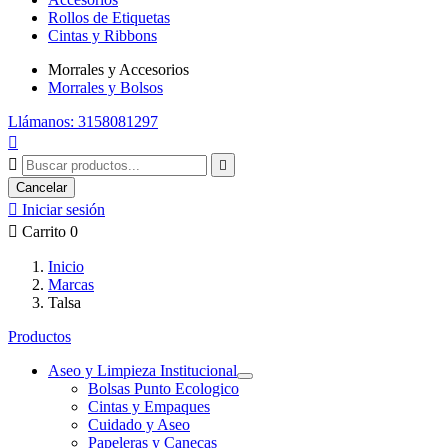
Rollos de Etiquetas
Cintas y Ribbons
Morrales y Accesorios
Morrales y Bolsos
Llámanos: 3158081297



Cancelar

Iniciar sesión

Carrito
0
Inicio
Marcas
Talsa
Productos
Aseo y Limpieza Institucional
Bolsas Punto Ecologico
Cintas y Empaques
Cuidado y Aseo
Papeleras y Canecas