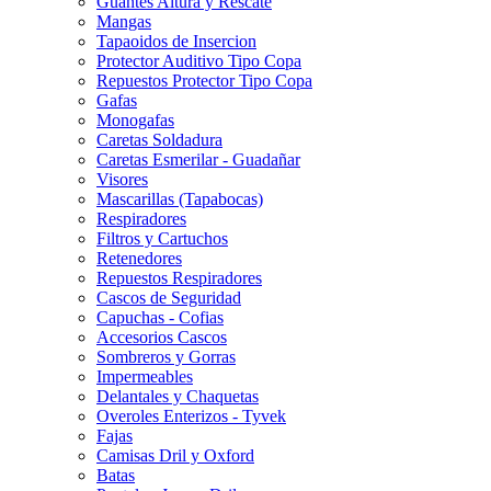
Guantes Altura y Rescate
Mangas
Tapaoidos de Insercion
Protector Auditivo Tipo Copa
Repuestos Protector Tipo Copa
Gafas
Monogafas
Caretas Soldadura
Caretas Esmerilar - Guadañar
Visores
Mascarillas (Tapabocas)
Respiradores
Filtros y Cartuchos
Retenedores
Repuestos Respiradores
Cascos de Seguridad
Capuchas - Cofias
Accesorios Cascos
Sombreros y Gorras
Impermeables
Delantales y Chaquetas
Overoles Enterizos - Tyvek
Fajas
Camisas Dril y Oxford
Batas