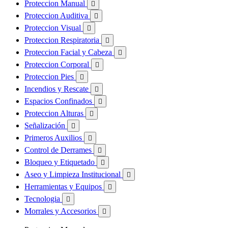
Proteccion Manual

Proteccion Auditiva

Proteccion Visual

Proteccion Respiratoria

Proteccion Facial y Cabeza

Proteccion Corporal

Proteccion Pies

Incendios y Rescate

Espacios Confinados

Proteccion Alturas

Señalización

Primeros Auxilios

Control de Derrames

Bloqueo y Etiquetado

Aseo y Limpieza Institucional

Herramientas y Equipos

Tecnologia

Morrales y Accesorios
