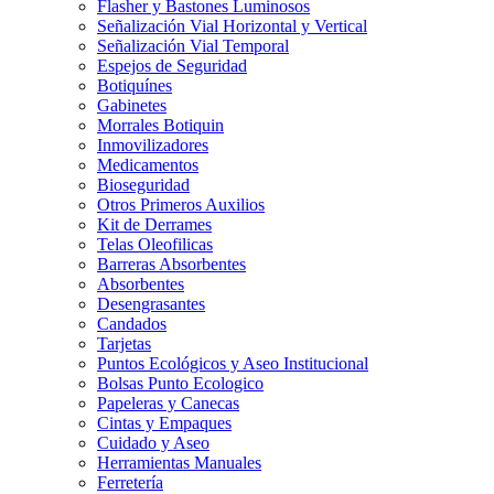
Flasher y Bastones Luminosos
Señalización Vial Horizontal y Vertical
Señalización Vial Temporal
Espejos de Seguridad
Botiquínes
Gabinetes
Morrales Botiquin
Inmovilizadores
Medicamentos
Bioseguridad
Otros Primeros Auxilios
Kit de Derrames
Telas Oleofilicas
Barreras Absorbentes
Absorbentes
Desengrasantes
Candados
Tarjetas
Puntos Ecológicos y Aseo Institucional
Bolsas Punto Ecologico
Papeleras y Canecas
Cintas y Empaques
Cuidado y Aseo
Herramientas Manuales
Ferretería