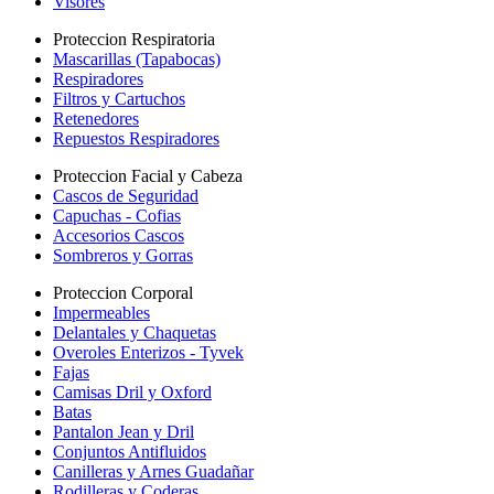
Visores
Proteccion Respiratoria
Mascarillas (Tapabocas)
Respiradores
Filtros y Cartuchos
Retenedores
Repuestos Respiradores
Proteccion Facial y Cabeza
Cascos de Seguridad
Capuchas - Cofias
Accesorios Cascos
Sombreros y Gorras
Proteccion Corporal
Impermeables
Delantales y Chaquetas
Overoles Enterizos - Tyvek
Fajas
Camisas Dril y Oxford
Batas
Pantalon Jean y Dril
Conjuntos Antifluidos
Canilleras y Arnes Guadañar
Rodilleras y Coderas