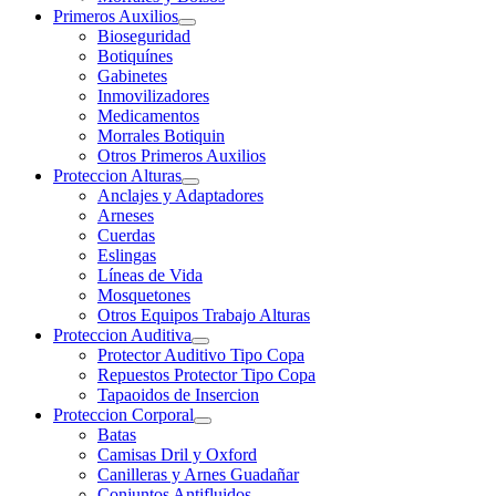
Primeros Auxilios
Bioseguridad
Botiquínes
Gabinetes
Inmovilizadores
Medicamentos
Morrales Botiquin
Otros Primeros Auxilios
Proteccion Alturas
Anclajes y Adaptadores
Arneses
Cuerdas
Eslingas
Líneas de Vida
Mosquetones
Otros Equipos Trabajo Alturas
Proteccion Auditiva
Protector Auditivo Tipo Copa
Repuestos Protector Tipo Copa
Tapaoidos de Insercion
Proteccion Corporal
Batas
Camisas Dril y Oxford
Canilleras y Arnes Guadañar
Conjuntos Antifluidos