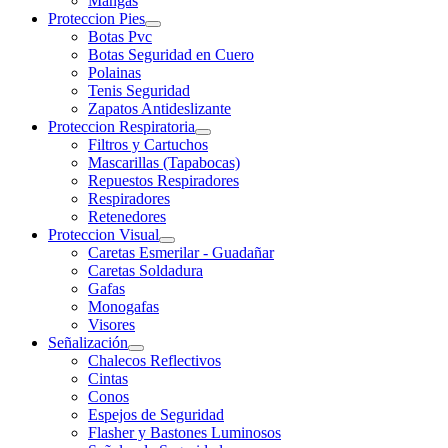
Mangas
Proteccion Pies
Botas Pvc
Botas Seguridad en Cuero
Polainas
Tenis Seguridad
Zapatos Antideslizante
Proteccion Respiratoria
Filtros y Cartuchos
Mascarillas (Tapabocas)
Repuestos Respiradores
Respiradores
Retenedores
Proteccion Visual
Caretas Esmerilar - Guadañar
Caretas Soldadura
Gafas
Monogafas
Visores
Señalización
Chalecos Reflectivos
Cintas
Conos
Espejos de Seguridad
Flasher y Bastones Luminosos