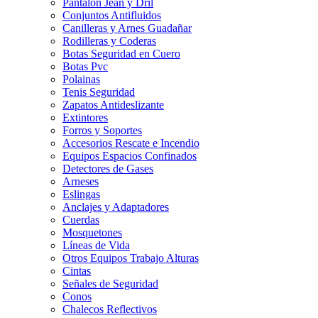
Pantalon Jean y Dril
Conjuntos Antifluidos
Canilleras y Arnes Guadañar
Rodilleras y Coderas
Botas Seguridad en Cuero
Botas Pvc
Polainas
Tenis Seguridad
Zapatos Antideslizante
Extintores
Forros y Soportes
Accesorios Rescate e Incendio
Equipos Espacios Confinados
Detectores de Gases
Arneses
Eslingas
Anclajes y Adaptadores
Cuerdas
Mosquetones
Líneas de Vida
Otros Equipos Trabajo Alturas
Cintas
Señales de Seguridad
Conos
Chalecos Reflectivos