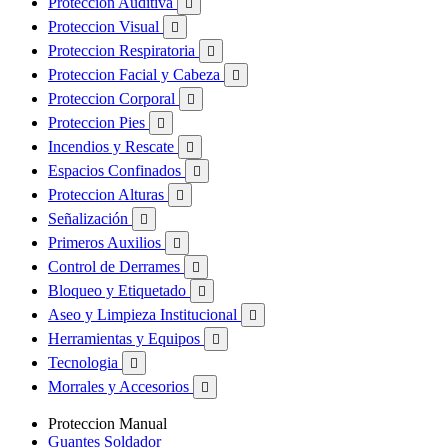
Proteccion Auditiva

Proteccion Visual

Proteccion Respiratoria

Proteccion Facial y Cabeza

Proteccion Corporal

Proteccion Pies

Incendios y Rescate

Espacios Confinados

Proteccion Alturas

Señalización

Primeros Auxilios

Control de Derrames

Bloqueo y Etiquetado

Aseo y Limpieza Institucional

Herramientas y Equipos

Tecnologia

Morrales y Accesorios

Proteccion Manual
Guantes Soldador