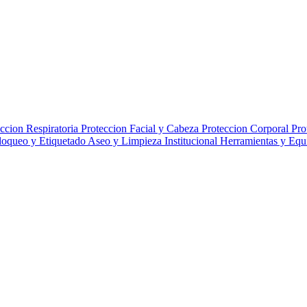
ccion Respiratoria
Proteccion Facial y Cabeza
Proteccion Corporal
Pro
loqueo y Etiquetado
Aseo y Limpieza Institucional
Herramientas y Eq