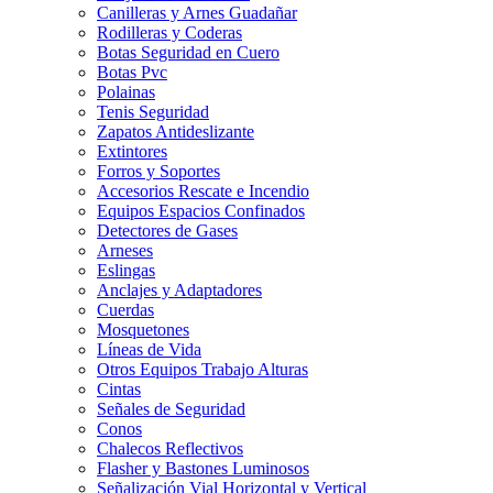
Canilleras y Arnes Guadañar
Rodilleras y Coderas
Botas Seguridad en Cuero
Botas Pvc
Polainas
Tenis Seguridad
Zapatos Antideslizante
Extintores
Forros y Soportes
Accesorios Rescate e Incendio
Equipos Espacios Confinados
Detectores de Gases
Arneses
Eslingas
Anclajes y Adaptadores
Cuerdas
Mosquetones
Líneas de Vida
Otros Equipos Trabajo Alturas
Cintas
Señales de Seguridad
Conos
Chalecos Reflectivos
Flasher y Bastones Luminosos
Señalización Vial Horizontal y Vertical