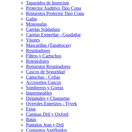
Tapaoidos de Insercion
Protector Auditivo Tipo Copa
Repuestos Protector Tipo Copa
Gafas
Monogafas
Caretas Soldadura
Caretas Esmerilar - Guadañar
Visores
Mascarillas (Tapabocas)
Respiradores
Filtros y Cartuchos
Retenedores
Repuestos Respiradores
Cascos de Seguridad
Capuchas - Cofias
Accesorios Cascos
Sombreros y Gorras
Impermeables
Delantales y Chaquetas
Overoles Enterizos - Tyvek
Fajas
Camisas Dril y Oxford
Batas
Pantalon Jean y Dril
Conjuntos Antifluidos