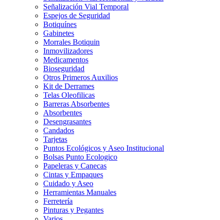
Señalización Vial Temporal
Espejos de Seguridad
Botiquínes
Gabinetes
Morrales Botiquin
Inmovilizadores
Medicamentos
Bioseguridad
Otros Primeros Auxilios
Kit de Derrames
Telas Oleofilicas
Barreras Absorbentes
Absorbentes
Desengrasantes
Candados
Tarjetas
Puntos Ecológicos y Aseo Institucional
Bolsas Punto Ecologico
Papeleras y Canecas
Cintas y Empaques
Cuidado y Aseo
Herramientas Manuales
Ferretería
Pinturas y Pegantes
Varios