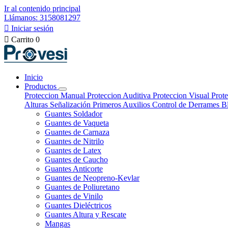
Ir al contenido principal
Llámanos: 3158081297

Iniciar sesión

Carrito
0
Inicio
Productos
Proteccion Manual
Proteccion Auditiva
Proteccion Visual
Prote
Alturas
Señalización
Primeros Auxilios
Control de Derrames
B
Guantes Soldador
Guantes de Vaqueta
Guantes de Carnaza
Guantes de Nitrilo
Guantes de Latex
Guantes de Caucho
Guantes Anticorte
Guantes de Neopreno-Kevlar
Guantes de Poliuretano
Guantes de Vinilo
Guantes Dieléctricos
Guantes Altura y Rescate
Mangas