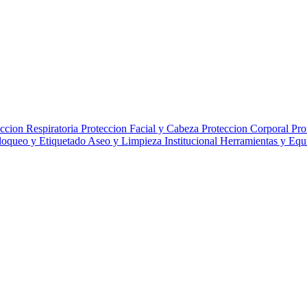
ccion Respiratoria
Proteccion Facial y Cabeza
Proteccion Corporal
Pro
loqueo y Etiquetado
Aseo y Limpieza Institucional
Herramientas y Eq