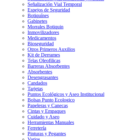
Señalización Vial Temporal
Espejos de Seguridad
Botiquínes
Gabinetes
Morrales Botiquin
Inmovilizadores
Medicamentos
Bioseguridad
Otros Primeros Auxilios
Kit de Derrames
Telas Oleofilicas
Barreras Absorbentes
Absorbentes
Desengrasantes
Candados
Tarjetas
Puntos Ecológicos y Aseo Institucional
Bolsas Punto Ecologico
Papeleras y Canecas
Cintas y Empaques
Cuidado y Aseo
Herramientas Manuales
Ferretería
Pinturas y Pegantes
Varios