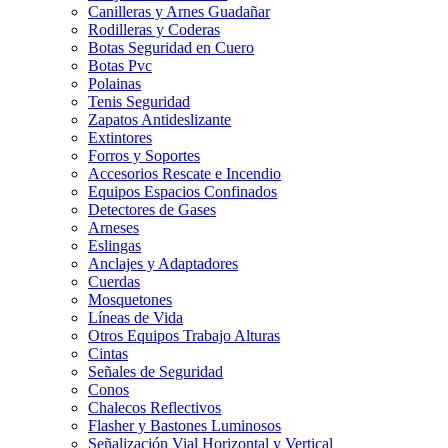
Canilleras y Arnes Guadañar
Rodilleras y Coderas
Botas Seguridad en Cuero
Botas Pvc
Polainas
Tenis Seguridad
Zapatos Antideslizante
Extintores
Forros y Soportes
Accesorios Rescate e Incendio
Equipos Espacios Confinados
Detectores de Gases
Arneses
Eslingas
Anclajes y Adaptadores
Cuerdas
Mosquetones
Líneas de Vida
Otros Equipos Trabajo Alturas
Cintas
Señales de Seguridad
Conos
Chalecos Reflectivos
Flasher y Bastones Luminosos
Señalización Vial Horizontal y Vertical