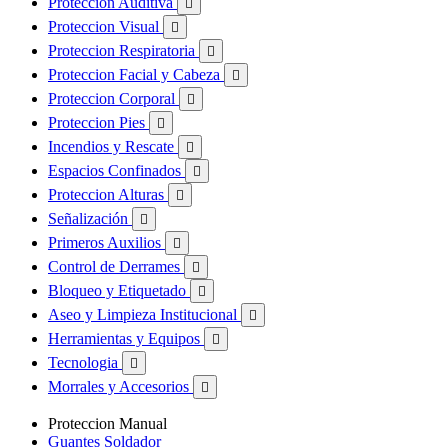
Proteccion Auditiva

Proteccion Visual

Proteccion Respiratoria

Proteccion Facial y Cabeza

Proteccion Corporal

Proteccion Pies

Incendios y Rescate

Espacios Confinados

Proteccion Alturas

Señalización

Primeros Auxilios

Control de Derrames

Bloqueo y Etiquetado

Aseo y Limpieza Institucional

Herramientas y Equipos

Tecnologia

Morrales y Accesorios

Proteccion Manual
Guantes Soldador