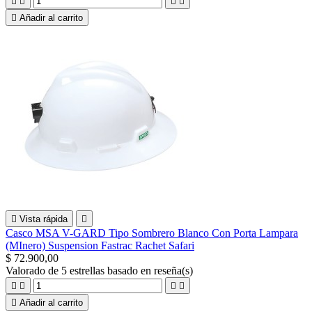





Añadir al carrito

Vista rápida

Casco MSA V-GARD Tipo Sombrero Blanco Con Porta Lampara
(MInero) Suspension Fastrac Rachet Safari
$ 72.900,00
Valorado
de 5 estrellas basado en
reseña(s)





Añadir al carrito