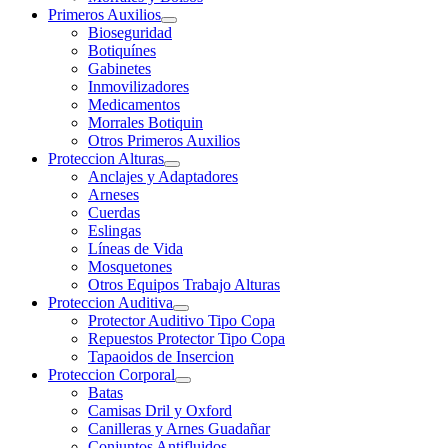
Primeros Auxilios
Bioseguridad
Botiquínes
Gabinetes
Inmovilizadores
Medicamentos
Morrales Botiquin
Otros Primeros Auxilios
Proteccion Alturas
Anclajes y Adaptadores
Arneses
Cuerdas
Eslingas
Líneas de Vida
Mosquetones
Otros Equipos Trabajo Alturas
Proteccion Auditiva
Protector Auditivo Tipo Copa
Repuestos Protector Tipo Copa
Tapaoidos de Insercion
Proteccion Corporal
Batas
Camisas Dril y Oxford
Canilleras y Arnes Guadañar
Conjuntos Antifluidos