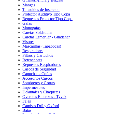
Guantes Altura y Rescate
Mangas
Tapaoidos de Insercion
Protector Auditivo Tipo Copa
Repuestos Protector Tipo Copa
Gafas
Monogafas
Caretas Soldadura
Caretas Esmerilar - Guadañar
Visores
Mascarillas (Tapabocas)
Respiradores
Filtros y Cartuchos
Retenedores
Repuestos Respiradores
Cascos de Seguridad
Capuchas - Cofias
Accesorios Cascos
Sombreros y Gorras
Impermeables
Delantales y Chaquetas
Overoles Enterizos - Tyvek
Fajas
Camisas Dril y Oxford
Batas