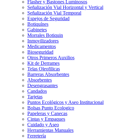
Flasher y Bastones Luminosos
Señalización Vial Horizontal y Vertical
Señalización Vial Temporal
Espejos de Seguridad
Botiquínes
Gabinetes
Morrales Botiquin
Inmovilizadores
Medicamentos
Bioseguridad
Otros Primeros Auxilios
Kit de Derrames
Telas Oleofilicas
Barreras Absorbentes
Absorbentes
Desengrasantes
Candados
Tarjetas
Puntos Ecológicos y Aseo Institucional
Bolsas Punto Ecologico
Papeleras y Canecas
Cintas y Empaques
Cuidado y Aseo
Herramientas Manuales
Ferretería