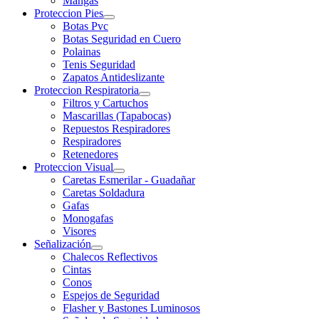
Mangas
Proteccion Pies
Botas Pvc
Botas Seguridad en Cuero
Polainas
Tenis Seguridad
Zapatos Antideslizante
Proteccion Respiratoria
Filtros y Cartuchos
Mascarillas (Tapabocas)
Repuestos Respiradores
Respiradores
Retenedores
Proteccion Visual
Caretas Esmerilar - Guadañar
Caretas Soldadura
Gafas
Monogafas
Visores
Señalización
Chalecos Reflectivos
Cintas
Conos
Espejos de Seguridad
Flasher y Bastones Luminosos