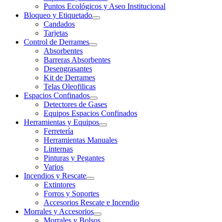
Puntos Ecológicos y Aseo Institucional
Bloqueo y Etiquetado
Candados
Tarjetas
Control de Derrames
Absorbentes
Barreras Absorbentes
Desengrasantes
Kit de Derrames
Telas Oleofilicas
Espacios Confinados
Detectores de Gases
Equipos Espacios Confinados
Herramientas y Equipos
Ferretería
Herramientas Manuales
Linternas
Pinturas y Pegantes
Varios
Incendios y Rescate
Extintores
Forros y Soportes
Accesorios Rescate e Incendio
Morrales y Accesorios
Morrales y Bolsos