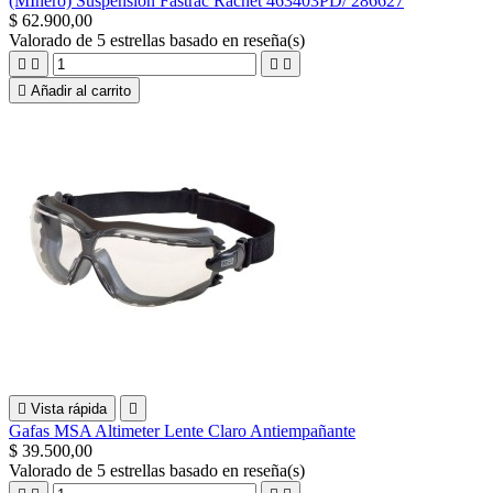
(MInero) Suspension Fastrac Rachet 463403PD/ 286627
$ 62.900,00
Valorado
de 5 estrellas basado en
reseña(s)





Añadir al carrito

Vista rápida

Gafas MSA Altimeter Lente Claro Antiempañante
$ 39.500,00
Valorado
de 5 estrellas basado en
reseña(s)