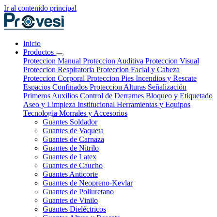
Ir al contenido principal
Inicio
Productos
Proteccion Manual
Proteccion Auditiva
Proteccion Visual
Proteccion Respiratoria
Proteccion Facial y Cabeza
Proteccion Corporal
Proteccion Pies
Incendios y Rescate
Espacios Confinados
Proteccion Alturas
Señalización
Primeros Auxilios
Control de Derrames
Bloqueo y Etiquetado
Aseo y Limpieza Institucional
Herramientas y Equipos
Tecnologia
Morrales y Accesorios
Guantes Soldador
Guantes de Vaqueta
Guantes de Carnaza
Guantes de Nitrilo
Guantes de Latex
Guantes de Caucho
Guantes Anticorte
Guantes de Neopreno-Kevlar
Guantes de Poliuretano
Guantes de Vinilo
Guantes Dieléctricos