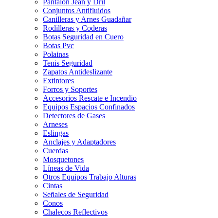
Pantalon Jean y Dril
Conjuntos Antifluidos
Canilleras y Arnes Guadañar
Rodilleras y Coderas
Botas Seguridad en Cuero
Botas Pvc
Polainas
Tenis Seguridad
Zapatos Antideslizante
Extintores
Forros y Soportes
Accesorios Rescate e Incendio
Equipos Espacios Confinados
Detectores de Gases
Arneses
Eslingas
Anclajes y Adaptadores
Cuerdas
Mosquetones
Líneas de Vida
Otros Equipos Trabajo Alturas
Cintas
Señales de Seguridad
Conos
Chalecos Reflectivos