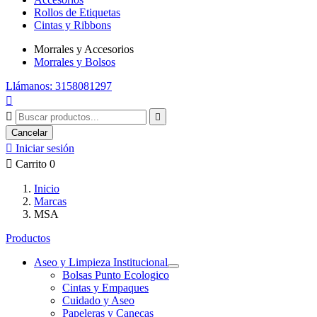
Rollos de Etiquetas
Cintas y Ribbons
Morrales y Accesorios
Morrales y Bolsos
Llámanos: 3158081297



Cancelar

Iniciar sesión

Carrito
0
Inicio
Marcas
MSA
Productos
Aseo y Limpieza Institucional
Bolsas Punto Ecologico
Cintas y Empaques
Cuidado y Aseo
Papeleras y Canecas