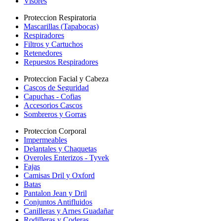
Visores
Proteccion Respiratoria
Mascarillas (Tapabocas)
Respiradores
Filtros y Cartuchos
Retenedores
Repuestos Respiradores
Proteccion Facial y Cabeza
Cascos de Seguridad
Capuchas - Cofias
Accesorios Cascos
Sombreros y Gorras
Proteccion Corporal
Impermeables
Delantales y Chaquetas
Overoles Enterizos - Tyvek
Fajas
Camisas Dril y Oxford
Batas
Pantalon Jean y Dril
Conjuntos Antifluidos
Canilleras y Arnes Guadañar
Rodilleras y Coderas