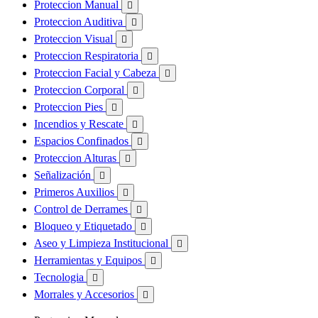
Proteccion Manual

Proteccion Auditiva

Proteccion Visual

Proteccion Respiratoria

Proteccion Facial y Cabeza

Proteccion Corporal

Proteccion Pies

Incendios y Rescate

Espacios Confinados

Proteccion Alturas

Señalización

Primeros Auxilios

Control de Derrames

Bloqueo y Etiquetado

Aseo y Limpieza Institucional

Herramientas y Equipos

Tecnologia

Morrales y Accesorios
