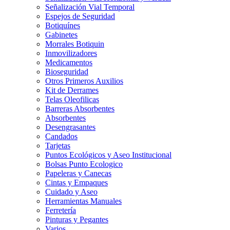
Señalización Vial Temporal
Espejos de Seguridad
Botiquínes
Gabinetes
Morrales Botiquin
Inmovilizadores
Medicamentos
Bioseguridad
Otros Primeros Auxilios
Kit de Derrames
Telas Oleofilicas
Barreras Absorbentes
Absorbentes
Desengrasantes
Candados
Tarjetas
Puntos Ecológicos y Aseo Institucional
Bolsas Punto Ecologico
Papeleras y Canecas
Cintas y Empaques
Cuidado y Aseo
Herramientas Manuales
Ferretería
Pinturas y Pegantes
Varios