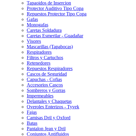
Tapaoidos de Insercion
Protector Auditivo Tipo Copa
Repuestos Protector Tipo Copa
Gafas
Monogafas
Caretas Soldadura
Caretas Esmerilar - Guadañar
Visores
Mascarillas (Tapabocas)
Respiradores
Filtros y Cartuchos
Retenedores
Repuestos Respiradores
Cascos de Seguridad
Capuchas - Cofias
Accesorios Cascos
Sombreros y Gorras
Impermeables
Delantales y Chaquetas
Overoles Enterizos - Tyvek
Fajas
Camisas Dril y Oxford
Batas
Pantalon Jean y Dril
Conjuntos Antifluidos