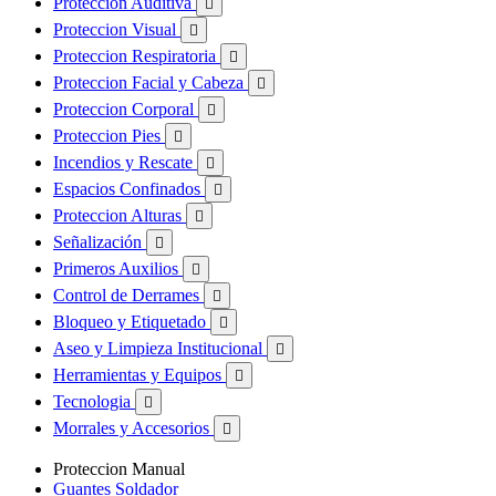
Proteccion Auditiva

Proteccion Visual

Proteccion Respiratoria

Proteccion Facial y Cabeza

Proteccion Corporal

Proteccion Pies

Incendios y Rescate

Espacios Confinados

Proteccion Alturas

Señalización

Primeros Auxilios

Control de Derrames

Bloqueo y Etiquetado

Aseo y Limpieza Institucional

Herramientas y Equipos

Tecnologia

Morrales y Accesorios

Proteccion Manual
Guantes Soldador