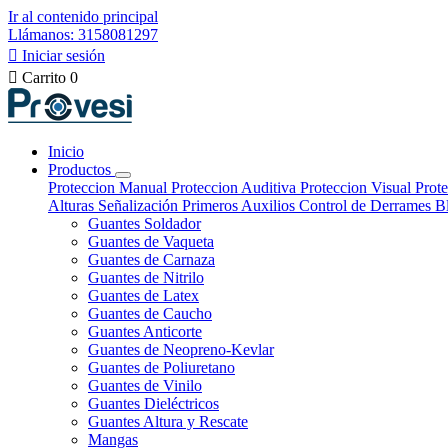
Ir al contenido principal
Llámanos: 3158081297

Iniciar sesión

Carrito
0
Inicio
Productos
Proteccion Manual
Proteccion Auditiva
Proteccion Visual
Prote
Alturas
Señalización
Primeros Auxilios
Control de Derrames
B
Guantes Soldador
Guantes de Vaqueta
Guantes de Carnaza
Guantes de Nitrilo
Guantes de Latex
Guantes de Caucho
Guantes Anticorte
Guantes de Neopreno-Kevlar
Guantes de Poliuretano
Guantes de Vinilo
Guantes Dieléctricos
Guantes Altura y Rescate
Mangas