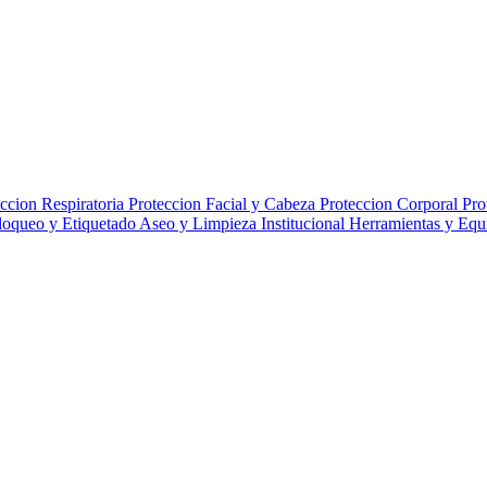
ccion Respiratoria
Proteccion Facial y Cabeza
Proteccion Corporal
Pro
loqueo y Etiquetado
Aseo y Limpieza Institucional
Herramientas y Eq