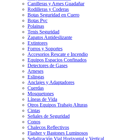
Canilleras y Arnes Guadañar
Rodilleras y Coderas
Botas Seguridad en Cuero
Botas Pvc
Polainas
Tenis Seguridad
Zapatos Antideslizante
Extintores
Forros y Soportes
Accesorios Rescate e Incendio
Equipos Espacios Confinados
Detectores de Gases
Arneses
Eslingas
Anclajes y Adaptadores
Cuerdas
Mosquetones
Líneas de Vida
Otros Equipos Trabajo Alturas
Cintas
Señales de Seguridad
Conos
Chalecos Reflectivos
Flasher y Bastones Luminosos
Señalización Vial Horizontal y Vertical