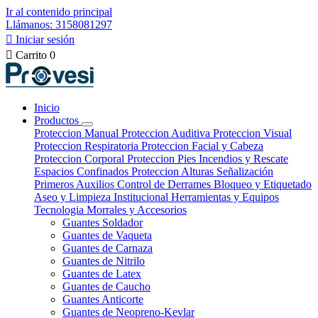
Ir al contenido principal
Llámanos: 3158081297

Iniciar sesión

Carrito
0
Inicio
Productos
Proteccion Manual
Proteccion Auditiva
Proteccion Visual
Proteccion Respiratoria
Proteccion Facial y Cabeza
Proteccion Corporal
Proteccion Pies
Incendios y Rescate
Espacios Confinados
Proteccion Alturas
Señalización
Primeros Auxilios
Control de Derrames
Bloqueo y Etiquetado
Aseo y Limpieza Institucional
Herramientas y Equipos
Tecnologia
Morrales y Accesorios
Guantes Soldador
Guantes de Vaqueta
Guantes de Carnaza
Guantes de Nitrilo
Guantes de Latex
Guantes de Caucho
Guantes Anticorte
Guantes de Neopreno-Kevlar