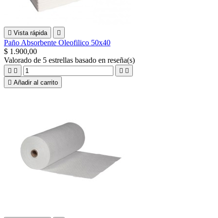

Vista rápida

Paño Absorbente Oleofilico 50x40
$ 1.900,00
Valorado
de 5 estrellas basado en
reseña(s)





Añadir al carrito