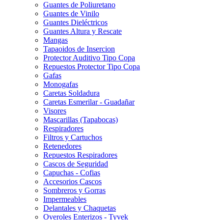
Guantes de Poliuretano
Guantes de Vinilo
Guantes Dieléctricos
Guantes Altura y Rescate
Mangas
Tapaoidos de Insercion
Protector Auditivo Tipo Copa
Repuestos Protector Tipo Copa
Gafas
Monogafas
Caretas Soldadura
Caretas Esmerilar - Guadañar
Visores
Mascarillas (Tapabocas)
Respiradores
Filtros y Cartuchos
Retenedores
Repuestos Respiradores
Cascos de Seguridad
Capuchas - Cofias
Accesorios Cascos
Sombreros y Gorras
Impermeables
Delantales y Chaquetas
Overoles Enterizos - Tyvek