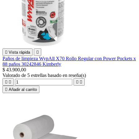

Vista rápida

Paños de limpieza WypAll X70 Rollo Regular con Power Pockets x
88 paños 30242846 Kimberly
$ 43.900,00
Valorado
de 5 estrellas basado en
reseña(s)





Añadir al carrito