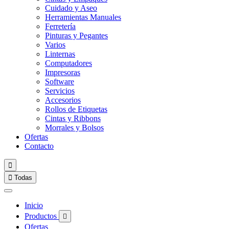
Cuidado y Aseo
Herramientas Manuales
Ferretería
Pinturas y Pegantes
Varios
Linternas
Computadores
Impresoras
Software
Servicios
Accesorios
Rollos de Etiquetas
Cintas y Ribbons
Morrales y Bolsos
Ofertas
Contacto


Todas
Inicio
Productos

Ofertas