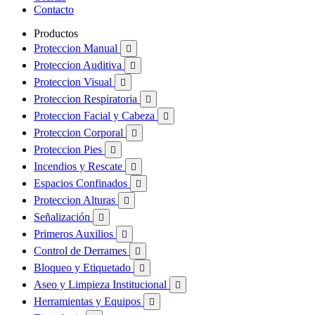
Contacto
Productos
Proteccion Manual

Proteccion Auditiva

Proteccion Visual

Proteccion Respiratoria

Proteccion Facial y Cabeza

Proteccion Corporal

Proteccion Pies

Incendios y Rescate

Espacios Confinados

Proteccion Alturas

Señalización

Primeros Auxilios

Control de Derrames

Bloqueo y Etiquetado

Aseo y Limpieza Institucional

Herramientas y Equipos
