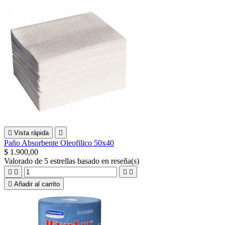

Vista rápida

Paño Absorbente Oleofilico 50x40
$ 1.900,00
Valorado
de 5 estrellas basado en
reseña(s)





Añadir al carrito