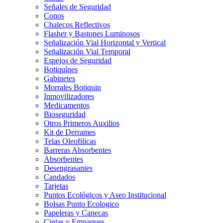
Señales de Seguridad
Conos
Chalecos Reflectivos
Flasher y Bastones Luminosos
Señalización Vial Horizontal y Vertical
Señalización Vial Temporal
Espejos de Seguridad
Botiquínes
Gabinetes
Morrales Botiquin
Inmovilizadores
Medicamentos
Bioseguridad
Otros Primeros Auxilios
Kit de Derrames
Telas Oleofilicas
Barreras Absorbentes
Absorbentes
Desengrasantes
Candados
Tarjetas
Puntos Ecológicos y Aseo Institucional
Bolsas Punto Ecologico
Papeleras y Canecas
Cintas y Empaques