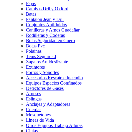
Fajas
Camisas Dril y Oxford
Batas
Pantalon Jean y Dril
Conjuntos Antifluidos
Canilleras y Arnes Guadañar
Rodilleras y Coderas
Botas Seguridad en Cuero
Botas Pvc
Polainas
Tenis Seguridad
Zapatos Antideslizante
Extintores
Forros y Soportes
Accesorios Rescate e Incendio
Equipos Espacios Confinados
Detectores de Gases
Arneses
Eslingas
Anclajes y Adaptadores
Cuerdas
Mosquetones
Líneas de Vida
Otros Equipos Trabajo Alturas
Cintas