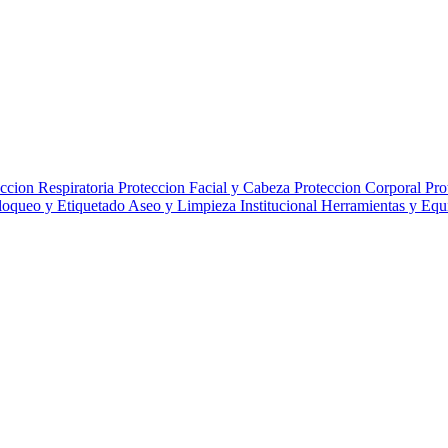
ccion Respiratoria
Proteccion Facial y Cabeza
Proteccion Corporal
Pro
loqueo y Etiquetado
Aseo y Limpieza Institucional
Herramientas y Eq