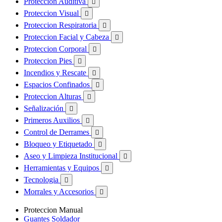
Proteccion Auditiva

Proteccion Visual

Proteccion Respiratoria

Proteccion Facial y Cabeza

Proteccion Corporal

Proteccion Pies

Incendios y Rescate

Espacios Confinados

Proteccion Alturas

Señalización

Primeros Auxilios

Control de Derrames

Bloqueo y Etiquetado

Aseo y Limpieza Institucional

Herramientas y Equipos

Tecnologia

Morrales y Accesorios

Proteccion Manual
Guantes Soldador