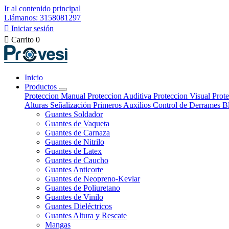
Ir al contenido principal
Llámanos: 3158081297

Iniciar sesión

Carrito
0
Inicio
Productos
Proteccion Manual
Proteccion Auditiva
Proteccion Visual
Prote
Alturas
Señalización
Primeros Auxilios
Control de Derrames
B
Guantes Soldador
Guantes de Vaqueta
Guantes de Carnaza
Guantes de Nitrilo
Guantes de Latex
Guantes de Caucho
Guantes Anticorte
Guantes de Neopreno-Kevlar
Guantes de Poliuretano
Guantes de Vinilo
Guantes Dieléctricos
Guantes Altura y Rescate
Mangas