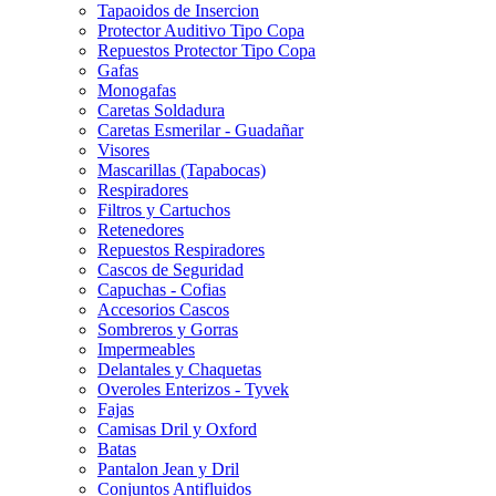
Tapaoidos de Insercion
Protector Auditivo Tipo Copa
Repuestos Protector Tipo Copa
Gafas
Monogafas
Caretas Soldadura
Caretas Esmerilar - Guadañar
Visores
Mascarillas (Tapabocas)
Respiradores
Filtros y Cartuchos
Retenedores
Repuestos Respiradores
Cascos de Seguridad
Capuchas - Cofias
Accesorios Cascos
Sombreros y Gorras
Impermeables
Delantales y Chaquetas
Overoles Enterizos - Tyvek
Fajas
Camisas Dril y Oxford
Batas
Pantalon Jean y Dril
Conjuntos Antifluidos