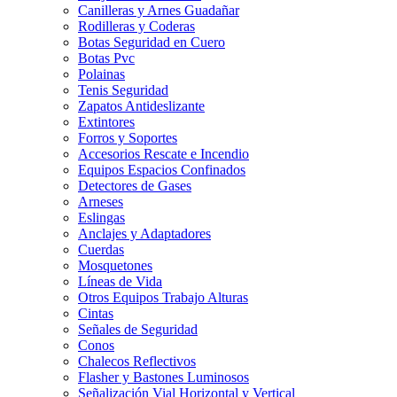
Canilleras y Arnes Guadañar
Rodilleras y Coderas
Botas Seguridad en Cuero
Botas Pvc
Polainas
Tenis Seguridad
Zapatos Antideslizante
Extintores
Forros y Soportes
Accesorios Rescate e Incendio
Equipos Espacios Confinados
Detectores de Gases
Arneses
Eslingas
Anclajes y Adaptadores
Cuerdas
Mosquetones
Líneas de Vida
Otros Equipos Trabajo Alturas
Cintas
Señales de Seguridad
Conos
Chalecos Reflectivos
Flasher y Bastones Luminosos
Señalización Vial Horizontal y Vertical