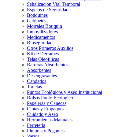
Señalización Vial Temporal
Espejos de Seguridad
Botiquínes
Gabinetes
Morrales Botiquin
Inmovilizadores
Medicamentos
Bioseguridad
Otros Primeros Auxilios
Kit de Derrames
Telas Oleofilicas
Barreras Absorbentes
Absorbentes
Desengrasantes
Candados
Tarjetas
Puntos Ecológicos y Aseo Institucional
Bolsas Punto Ecologico
Papeleras y Canecas
Cintas y Empaques
Cuidado y Aseo
Herramientas Manuales
Ferretería
Pinturas y Pegantes
Varios