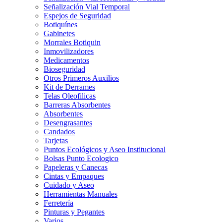
Señalización Vial Temporal
Espejos de Seguridad
Botiquínes
Gabinetes
Morrales Botiquin
Inmovilizadores
Medicamentos
Bioseguridad
Otros Primeros Auxilios
Kit de Derrames
Telas Oleofilicas
Barreras Absorbentes
Absorbentes
Desengrasantes
Candados
Tarjetas
Puntos Ecológicos y Aseo Institucional
Bolsas Punto Ecologico
Papeleras y Canecas
Cintas y Empaques
Cuidado y Aseo
Herramientas Manuales
Ferretería
Pinturas y Pegantes
Varios