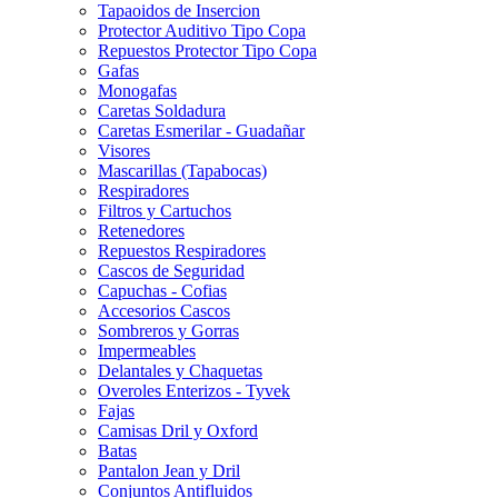
Tapaoidos de Insercion
Protector Auditivo Tipo Copa
Repuestos Protector Tipo Copa
Gafas
Monogafas
Caretas Soldadura
Caretas Esmerilar - Guadañar
Visores
Mascarillas (Tapabocas)
Respiradores
Filtros y Cartuchos
Retenedores
Repuestos Respiradores
Cascos de Seguridad
Capuchas - Cofias
Accesorios Cascos
Sombreros y Gorras
Impermeables
Delantales y Chaquetas
Overoles Enterizos - Tyvek
Fajas
Camisas Dril y Oxford
Batas
Pantalon Jean y Dril
Conjuntos Antifluidos