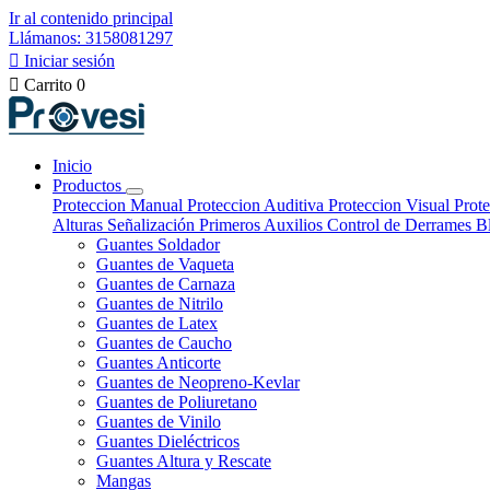
Ir al contenido principal
Llámanos: 3158081297

Iniciar sesión

Carrito
0
Inicio
Productos
Proteccion Manual
Proteccion Auditiva
Proteccion Visual
Prote
Alturas
Señalización
Primeros Auxilios
Control de Derrames
B
Guantes Soldador
Guantes de Vaqueta
Guantes de Carnaza
Guantes de Nitrilo
Guantes de Latex
Guantes de Caucho
Guantes Anticorte
Guantes de Neopreno-Kevlar
Guantes de Poliuretano
Guantes de Vinilo
Guantes Dieléctricos
Guantes Altura y Rescate
Mangas