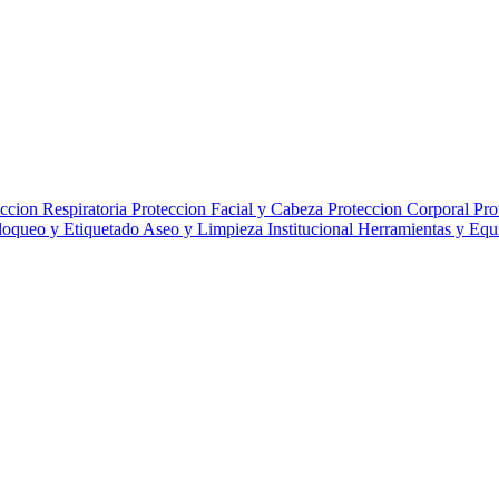
ccion Respiratoria
Proteccion Facial y Cabeza
Proteccion Corporal
Pro
loqueo y Etiquetado
Aseo y Limpieza Institucional
Herramientas y Eq