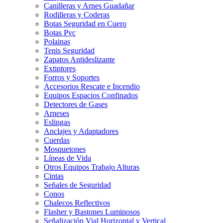
Canilleras y Arnes Guadañar
Rodilleras y Coderas
Botas Seguridad en Cuero
Botas Pvc
Polainas
Tenis Seguridad
Zapatos Antideslizante
Extintores
Forros y Soportes
Accesorios Rescate e Incendio
Equipos Espacios Confinados
Detectores de Gases
Arneses
Eslingas
Anclajes y Adaptadores
Cuerdas
Mosquetones
Líneas de Vida
Otros Equipos Trabajo Alturas
Cintas
Señales de Seguridad
Conos
Chalecos Reflectivos
Flasher y Bastones Luminosos
Señalización Vial Horizontal y Vertical