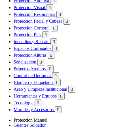
Proteccion Auditiva

Proteccion Visual

Proteccion Respiratoria

Proteccion Facial y Cabeza

Proteccion Corporal

Proteccion Pies

Incendios y Rescate

Espacios Confinados

Proteccion Alturas

Señalización

Primeros Auxilios

Control de Derrames

Bloqueo y Etiquetado

Aseo y Limpieza Institucional

Herramientas y Equipos

Tecnologia

Morrales y Accesorios

Proteccion Manual
Guantes Soldador